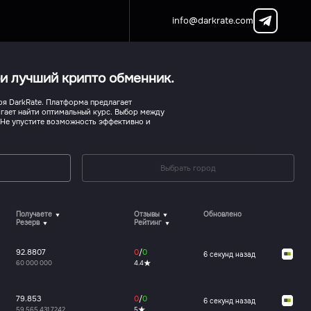
info@darkrate.com
ри лучший крипто обменник.
ря DarkRate. Платформа предлагает
гает найти оптимальный курс. Выбор между
Не упустите возможность эффективно и
Выбрать город
Получаете
Отзывы
Обновлено
Резерв
Рейтинг
92.8807
0
/
0
6 секунд назад
60 000 000
4.4
79.853
0
/
0
6 секунд назад
59 565 431.7242
5