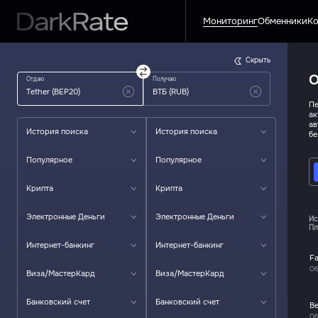
Мониторинг
Обменники
Ко
Скрыть
О
Отдаю
Получаю
Пе
ак
ав
История поиска
История поиска
бе
Популярное
Популярное
Крипта
Крипта
Электронные Деньги
Электронные Деньги
Ис
Пл
Интернет-банкинг
Интернет-банкинг
F
Об
Виза/МастерКард
Виза/МастерКард
Банковский счет
Банковский счет
Be
Об