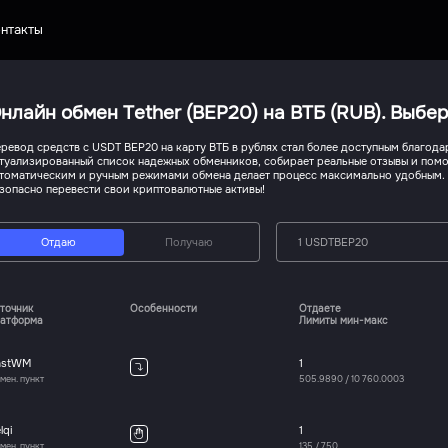
нтакты
нлайн обмен Tether (BEP20) на ВТБ (RUB). Выбе
ревод средств с USDT BEP20 на карту ВТБ в рублях стал более доступным благода
туализированный список надежных обменников, собирает реальные отзывы и помо
томатическим и ручным режимами обмена делает процесс максимально удобным. 
зопасно перевести свои криптовалютные активы!
Отдаю
Получаю
1 USDTBEP20
точник
Особенности
Отдаете
атформа
Лимиты мин-макс
astWM
1
мен. пункт
505.9890
/
10 760.0003
lqi
1
мен. пункт
135
/
750