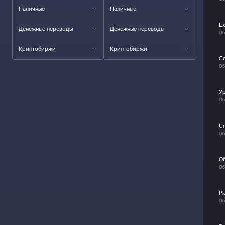
Наличные
Наличные
E
Денежные переводы
Денежные переводы
Об
Криптобиржи
Криптобиржи
C
Об
У
Об
U
Об
О
Об
Pl
Об