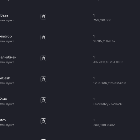
xBaza
1
мен. пункт
750
/
90 000
oindrop
1
мен. пункт
187.85
/
1 878.52
рал-обмен
1
мен. пункт
437.2332
/
6 264.0863
niCash
1
мен. пункт
1 253.3616
/
125 337.4233
бама
1
мен. пункт
562.8682
/
7 521.6246
atov
1
мен. пункт
200
/
188 133.82