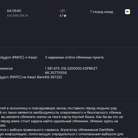
64.0540
0
/
0
7 секунд назад
643 698 288.74
4.7
olygon (MATIC) → Kaspi
3 надежных online обменных пункта
енников
1 381 675 316.3200002 KSPBKZT
66.35775556
ygon (MATIC) на Kaspi Bank
69.367222
гий в экономику и повседневную жизнь поставило перед людьми ряд
й из таких является необходимость оперативного и безопасного обмена
вы желаете обменять матик на тенге карты Каспий банка. Как бы вы это не
 перед вами стоит задача найти идеальный обменник. Именно здесь на
ate.
тся с выбора правильного сервиса. Агрегатор обменников DarkRate
ную информацию, помогающую определиться с оптимальным выбором для