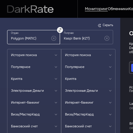
Мониторинг
Обменники
Ко
Скрыть
О
Отдаю
Получаю
Кр
Da
об
История поиска
История поиска
Популярное
Популярное
Крипта
Крипта
Ис
Электронные Деньги
Электронные Деньги
Пл
Интернет-банкинг
Интернет-банкинг
La
Об
Виза/МастерКард
Виза/МастерКард
Bi
Банковский счет
Банковский счет
Об