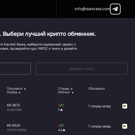
info@darkrate.com
). Выбери лучший крипто обменник.
е Каспий банка, выберите идеальный сервис с
овия, проверяйте курс MATIC к тенге и делайте
Выбрать город
Получаете
Отзывы
Обновлено
Резерв
Рейтинг
69.3672
0
/
0
7 секунд назад
10 000 000
5
65.6520
0
/
0
7 секунд назад
727 977 027.58
4.6