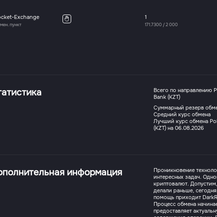
ocket-Exchange
1
мен. пункт
171.7300
/
2 000
татистика
Всего по направлению P
Bank (KZT)
Суммарный резерв обм
Средний курс обмена
Лучший курс обмена Pol
(KZT) на 06.08.2026
ополнительная информация
Проникновение техноло
интересных задач. Одно
криптовалют. Допустим, 
делали раньше, сегодня
помощь приходит DarkR
Процесс обмена начинае
предоставляет актуаль