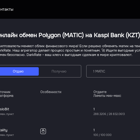
нтакты
нлайн обмен Polygon (MATIC) на Kaspi Bank (KZT
иптовалюты меняют облик финансового мира! Если решено обменять матик на тенг
rkRate. Наш агрегатор делает процесс простым и понятным. 🚀 Ищите выгодные усл
мен безопасно. DarkRate – ваш ключ к выгодным сделкам в мире криптовалют.
Отдаю
Получаю
1 MATIC
точник
Особенности
Отдаете
атформа
Лимиты мин-макс
sloBit
1
мен. пункт
288.3206
/
28 832.0613
tality
1
мен. пункт
100
/
100 000