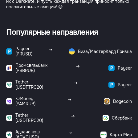
их с DarkRate, и пусть каждая транзакция приносит только
положительные эмоции! 😊
Популярные направления
Payeer
Виза/МастерКард Гривна
(PRUSD)
Промсвязьбанк
Payeer
(PSBRUB)
Tether
Payeer
(USDTTRC20)
ЮMoney
Dogecoin
(YAMRUB)
Tether
Сбербанк
(USDTERC20)
Адванс кэш
Карта Мир
(ADVCUSD)