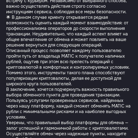
встречу с курьером. Независимо от выбранного способа,
важно осуществлять действия строго согласно
инструкциям сервиса, соблюдая все меры безопасности.
🌟 В данном случае криенту открывается редкая
возможность оценить каждый момент взаимодействия: от
профессионализма операторов до скорости выполнения
транзакции. Неудивительно, что каждый аспект влияет на
общее впечатление от обмена и может повлиять на ваше
решение вернуться для следующих операций.
Описанный процесс позволяет каждому пользователю
пройти путь от владельца MATIC к получателю наличных
рублей, ощутив при этом всю прелесть операций с
криптовалютой в комфортных и контролируемых условиях.
Помимо этого, инструменты такого плана способствуют
популяризации криптовалюты, делая ее доступной для
широкого круга пользователей.
В заключение, хочется подчеркнуть важность правильного
выбора обменного пункта для проведения транзакции.
Пользуясь услугами проверенных сервисов, найденных
через нашу платформу, каждый сможет обменять MATIC на
рубли с минимальными рисками и на наиболее выгодных
условиях.
Уверены, что правильный выбор платформы для обмена —
залог успешной и гармоничной работы с криптовалютами.
Осуществляйте обмен через надежные пункты, находите