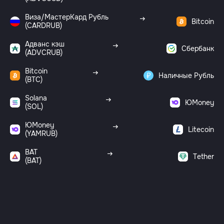
Виза/МастерКард Рубль
Bitcoin
(CARDRUB)
Адванс кэш
Сбербанк
(ADVCRUB)
Bitcoin
Наличные Рубль
(BTC)
Solana
ЮMoney
(SOL)
ЮMoney
Litecoin
(YAMRUB)
BAT
Tether
(BAT)