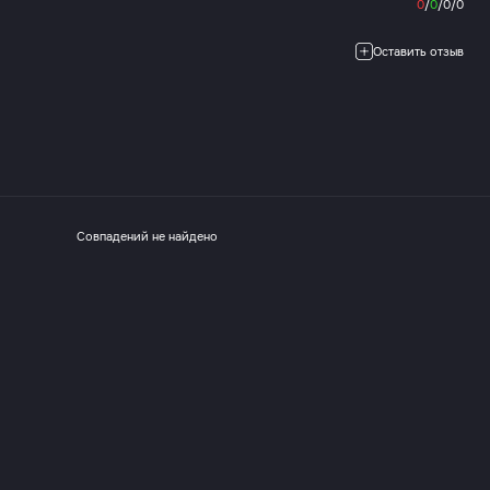
0
/
0
/
0
/
0
Оставить отзыв
Совпадений не найдено