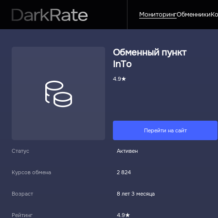
Мониторинг
Обменники
Ко
Обменный пункт
InTo
4.9
Перейти на сайт
Статус
Активен
Курсов обмена
2 824
Возраст
8 лет 3 месяца
Рейтинг
4.9