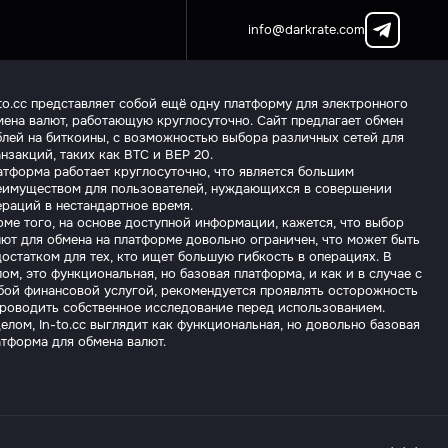
info@darkrate.com
to.cc представляет собой ещё одну платформу для электронного
мена валют, работающую круглосуточно. Сайт предлагает обмен
блей на биткоины, с возможностью выбора различных сетей для
нзакций, таких как BTC и BEP 20.
атформа работает круглосуточно, что является большим
еимуществом для пользователей, нуждающихся в совершении
ераций в нестандартное время.
оме того, на основе доступной информации, кажется, что выбор
лют для обмена на платформе довольно ограничен, что может быть
остатком для тех, кто ищет большую гибкость в операциях. В
ом, это функциональная, но базовая платформа, и как и в случае с
бой финансовой услугой, рекомендуется проявлять осторожность
проводить собственное исследование перед использованием.
елом, In-to.cc выглядит как функциональная, но довольно базовая
атформа для обмена валют.