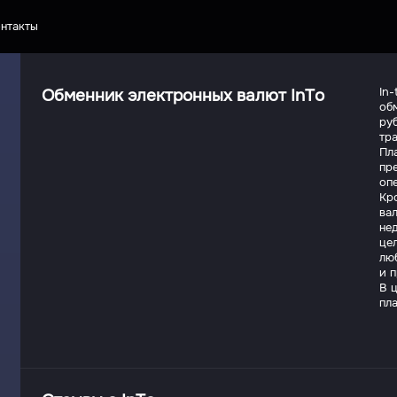
нтакты
Обменник электронных валют InTo
In-
об
ру
тра
Пл
пр
оп
Кр
ва
нед
цел
лю
и 
В ц
пл