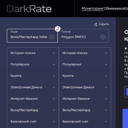
Мониторинг
Обменники
Ко
Скрыть
О
Отдаю
Получаю
к
🌟
го
История поиска
История поиска
ск
В 
Популярное
Популярное
пр
и 
Пр
Крипта
Крипта
по
Электронные Деньги
Электронные Деньги
Интернет-банкинг
Интернет-банкинг
Виза/МастерКард
Виза/МастерКард
Банковский счет
Банковский счет