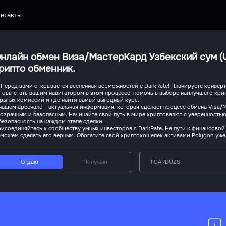
нтакты
нлайн обмен Виза/МастерКард Узбекский сум (U
рипто обменник.
 Перед вами открывается вселенная возможностей с DarkRate! Планируете конверт
товы стать вашим навигатором в этом процессе, помочь в выборе наилучшего кри
рытых комиссий и где найти самый выгодный курс.
нашем арсенале – актуальная информация, которая сделает процесс обмена Visa/
озрачным и безопасным. Начинайте свой путь в мире криптовалют с уверенностью
безопасность на каждом этапе сделки.
исоединяйтесь к сообществу умных инвесторов с DarkRate. На пути к финансовой
можем сделать его верным. Обогатите свой криптокошелек активами Polygon уже
Отдаю
Получаю
1 CARDUZS