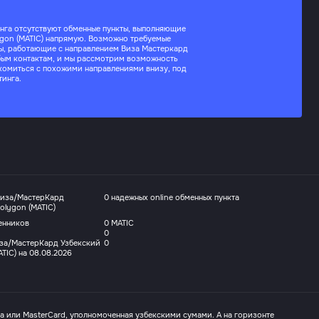
нга отсутствуют обменные пункты, выполняющие
ygon (MATIC) напрямую. Возможно требуемые
сы, работающие с направлением Виза Мастеркард
бым контактам, и мы рассмотрим возможность
акомиться с похожими направлениями внизу, под
тинга.
Виза/МастерКард
0 надежных online обменных пункта
olygon (MATIC)
енников
0 MATIC
0
за/МастерКард Узбекский
0
ATIC) на 08.08.2026
sa или MasterCard, уполномоченная узбекскими сумами. А на горизонте