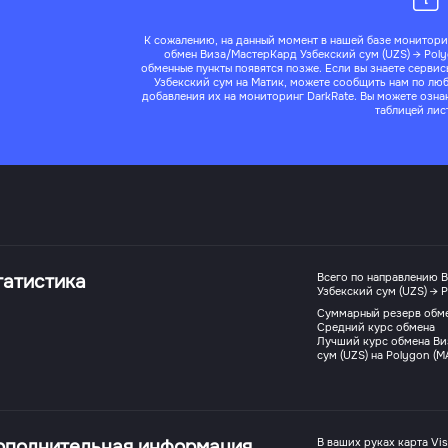
К сожалению, на данный момент в нашей базе монитори
обмен Виза/МастерКард Узбекский сум (UZS) → Pol
обменные пункты появятся позже. Если вы знаете серви
Узбекский сум на Матик, можете сообщить нам по лю
добавления их на мониторинг DarkRate. Вы можете озн
таблицей лис
татистика
Всего по направлению 
Узбекский сум (UZS) → P
Суммарный резерв обм
Средний курс обмена
Лучший курс обмена Ви
сум (UZS) на Polygon (M
ополнительная информация
В ваших руках карта Vi