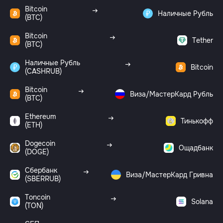
Bitcoin
Наличные Рубль
(BTC)
Bitcoin
Tether
(BTC)
Наличные Рубль
Bitcoin
(CASHRUB)
Bitcoin
Виза/МастерКард Рубль
(BTC)
Ethereum
Тинькофф
(ETH)
Dogecoin
Ощадбанк
(DOGE)
Сбербанк
Виза/МастерКард Гривна
(SBERRUB)
Toncoin
Solana
(TON)