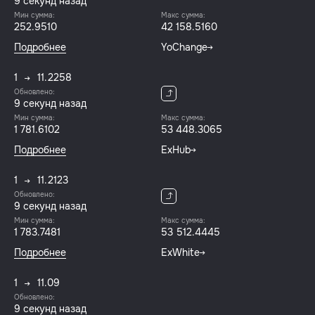
10 секунд назад
Мин сумма:
Макс сумма:
252.9510
42 158.5160
Подробнее
YoChange
1
11.2258
Обновлено:
10 секунд назад
Мин сумма:
Макс сумма:
1 781.6102
53 448.3065
Подробнее
ExHub
1
11.2123
Обновлено:
10 секунд назад
Мин сумма:
Макс сумма:
1 783.7481
53 512.4445
Подробнее
ExWhite
1
11.09
Обновлено:
10 секунд назад