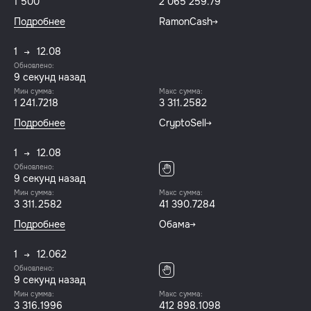
1 500
2 065 259.79
Подробнее
RamonCash
1
12.08
Обновлено:
10 секунд назад
Мин сумма:
Макс сумма:
1 241.7218
3 311.2582
Подробнее
CryptoSell
1
12.08
Обновлено:
10 секунд назад
Мин сумма:
Макс сумма:
3 311.2582
41 390.7284
Подробнее
Обама
1
12.062
Обновлено:
10 секунд назад
Мин сумма:
Макс сумма:
3 316.1996
412 898.1098