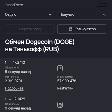
Отдаю
Получаю
Выбрать город
Калькулятор
Обмен Dogecoin (DOGE)
на Тинькофф (RUB)
1
17.2410
Обновлено:
10 секунд назад
Мин сумма:
Макс сумма:
2 319.9791
57 999.4781
Подробнее
FastWM
1
12.1429
Обновлено:
10 секунд назад