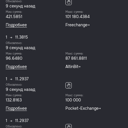
Обновлено:
10 секунд назад
Мин сумма:
Макс сумма:
421.5851
101 180.4384
Подробнее
Freechange
1
11.3815
Обновлено:
10 секунд назад
Мин сумма:
Макс сумма:
96.6480
87 861.8811
Подробнее
AltinBit
1
11.2937
Обновлено:
10 секунд назад
Мин сумма:
Макс сумма:
132.8163
100 000
Подробнее
Pocket-Exchange
1
11.2937
Обновлено: