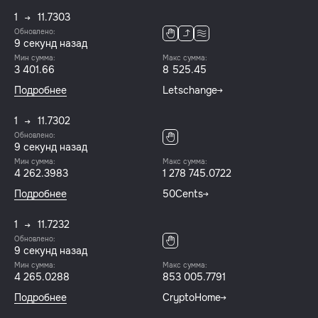
1
11.7303
Обновлено:
10 секунд назад
Мин сумма:
Макс сумма:
3 401.66
8 525.45
Подробнее
Letschange
1
11.7302
Обновлено:
10 секунд назад
Мин сумма:
Макс сумма:
4 262.3983
1 278 745.0722
Подробнее
50Cents
1
11.7232
Обновлено:
10 секунд назад
Мин сумма:
Макс сумма:
4 265.0288
853 005.7791
Подробнее
CryptoHome