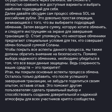
Осуществляя поиск через DarkRate, вы сможете с
лёгкостью сравнить все доступные варианты и выбрать
наиболее подходящий для себя.
Далее давайте обсудим сам процесс обмена SOL на
российские рубли. Это довольно простая операция,
начинающаяся с того, что вы выбираете подходящий
обменник. Затем вводите сумму, которую хотите обменять,
и следуете инструкциям на экране для завершения
транзакции 😊. Стоит упомянуть, что некоторые обменники
предлагают специальные условия для тех, кто совершает
обмен большой суммой Соланы.
Чтобы покрыть все аспекты данного процесса, мы также
должны обратить внимание на безопасность. Помимо
выбора надежного обменника, необходимо убедиться в
том, что все ваши данные защищены. Ведь сохранность
ваших средств — это приоритет!
Итак, мы покрыли основные аспекты процесса обмена.
Осталось только добавить, что после успешного
завершения транзакции, не забудьте поделиться своим
опытом, оставив отзыв. Это поможет другим
пользователям сделать правильный выбор и
способствовать созданию доверительной и надежной
атмосферы для всех участников крипто-сообщества.