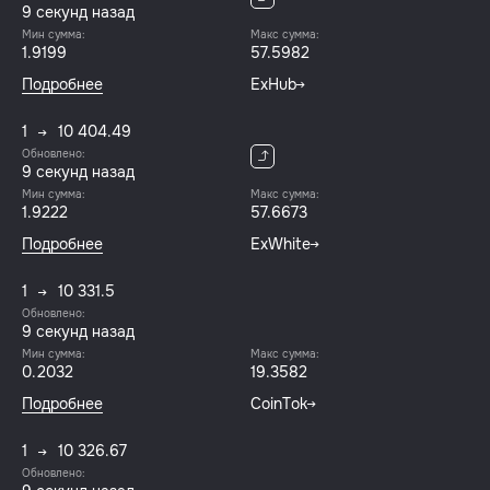
10 секунд назад
Мин сумма:
Макс сумма:
1.9199
57.5982
Подробнее
ExHub
1
10 404.49
Обновлено:
10 секунд назад
Мин сумма:
Макс сумма:
1.9222
57.6673
Подробнее
ExWhite
1
10 331.5
Обновлено:
10 секунд назад
Мин сумма:
Макс сумма:
0.2032
19.3582
Подробнее
CoinTok
1
10 326.67
Обновлено: