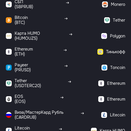
СБП
Monero
(SBPRUB)
Bitcoin
Tether
(BTC)
Карта HUMO
Polygon
(HUMOUZS)
Ethereum
Тинькофф
(ETH)
Payeer
Toncoin
(PRUSD)
Tether
Ethereum
(USDTERC20)
EOS
Ethereum
(EOS)
Виза/МастерКард Рубль
Litecoin
(CARDRUB)
Litecoin
Карта HUMO