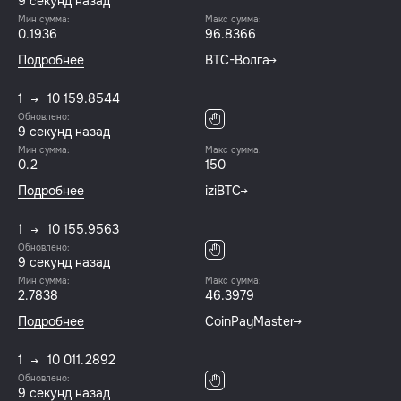
10 секунд назад
Мин сумма:
Макс сумма:
0.1936
96.8366
Подробнее
BTC-Волга
1
10 159.8544
Обновлено:
10 секунд назад
Мин сумма:
Макс сумма:
0.2
150
Подробнее
iziBTC
1
10 155.9563
Обновлено:
10 секунд назад
Мин сумма:
Макс сумма:
2.7838
46.3979
Подробнее
CoinPayMaster
1
10 011.2892
Обновлено:
10 секунд назад