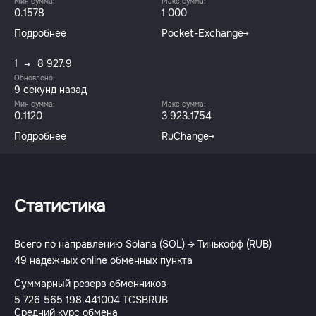
Мин сумма:
Макс сумма:
0.1578
1 000
Подробнее
Pocket-Exchange
1
8 927.9
Обновлено:
10 секунд назад
Мин сумма:
Макс сумма:
0.1120
3 923.1754
Подробнее
RuChange
Статистика
Всего по направлению Solana (SOL) → Тинькофф (RUB)
49 надежных online обменных пункта
Суммарный резерв обменников
5 726 565 198.441004 TCSBRUB
Средний курс обмена