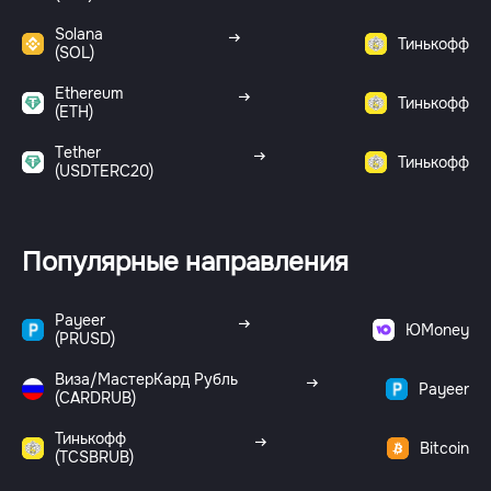
Solana
Тинькофф
(SOL)
Ethereum
Тинькофф
(ETH)
Tether
Тинькофф
(USDTERC20)
Популярные направления
Payeer
ЮMoney
(PRUSD)
Виза/МастерКард Рубль
Payeer
(CARDRUB)
Тинькофф
Bitcoin
(TCSBRUB)