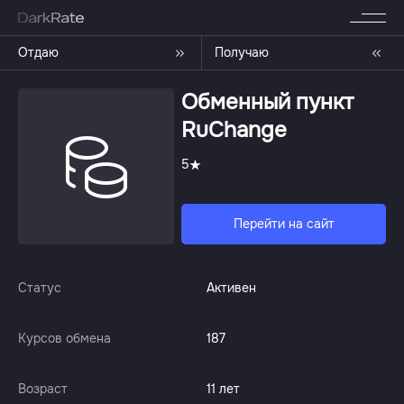
Отдаю
Получаю
Обменный пункт
RuChange
5
Перейти на сайт
Статус
Активен
Курсов обмена
187
Возраст
11 лет