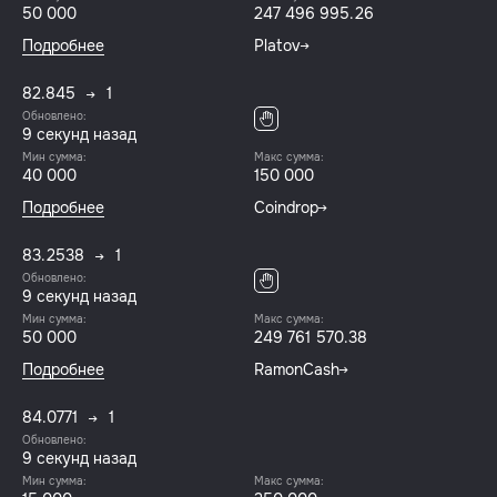
50 000
247 496 995.26
Подробнее
Platov
82.845
1
Обновлено:
9 секунд назад
Мин сумма:
Макс сумма:
40 000
150 000
Подробнее
Coindrop
83.2538
1
Обновлено:
9 секунд назад
Мин сумма:
Макс сумма:
50 000
249 761 570.38
Подробнее
RamonCash
84.0771
1
Обновлено:
9 секунд назад
Мин сумма:
Макс сумма: