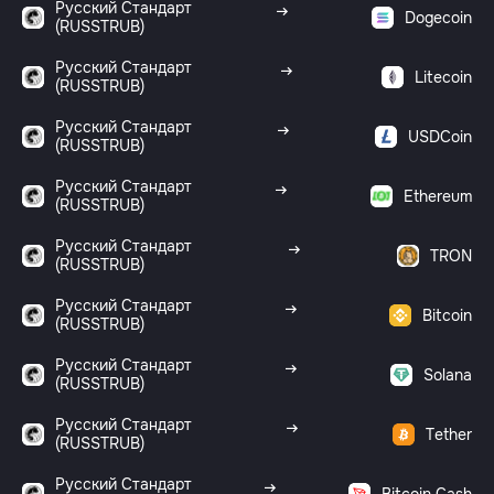
Русский Стандарт
Dogecoin
(RUSSTRUB)
Русский Стандарт
Litecoin
(RUSSTRUB)
Русский Стандарт
USDCoin
(RUSSTRUB)
Русский Стандарт
Ethereum
(RUSSTRUB)
Русский Стандарт
TRON
(RUSSTRUB)
Русский Стандарт
Bitcoin
(RUSSTRUB)
Русский Стандарт
Solana
(RUSSTRUB)
Русский Стандарт
Tether
(RUSSTRUB)
Русский Стандарт
Bitcoin Cash