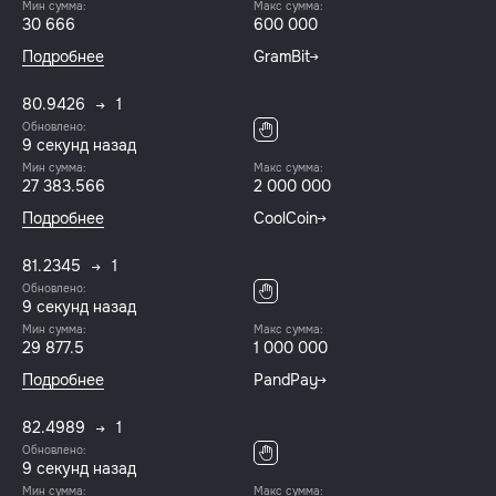
Мин сумма:
Макс сумма:
30 666
600 000
Подробнее
GramBit
80.9426
1
Обновлено:
9 секунд назад
Мин сумма:
Макс сумма:
27 383.566
2 000 000
Подробнее
CoolCoin
81.2345
1
Обновлено:
9 секунд назад
Мин сумма:
Макс сумма:
29 877.5
1 000 000
Подробнее
PandPay
82.4989
1
Обновлено:
9 секунд назад
Мин сумма:
Макс сумма: