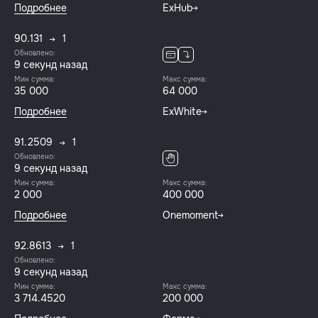
Подробнее
ExHub
90.131
1
Обновлено:
9 секунд назад
Мин сумма:
Макс сумма:
35 000
64 000
Подробнее
ExWhite
91.2509
1
Обновлено:
9 секунд назад
Мин сумма:
Макс сумма:
2 000
400 000
Подробнее
Onemoment
92.8613
1
Обновлено:
9 секунд назад
Мин сумма:
Макс сумма:
3 714.4520
200 000