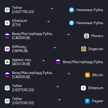
Tether
Наличные Рубль
(USDTTRC20)
Ethereum
Наличные Рубль
(ETH)
Виза/МастерКард Рубль
Monero
(CARDRUB)
ЮMoney
Dogecoin
(YAMRUB)
Адванс кэш
Виза/МастерКард Рубль
(ADVCRUB)
Виза/МастерКард Рубль
Bitcoin
(CARDRUB)
Tether
Ethereum
(USDTERC20)
Tether
Payeer
(USDTERC20)