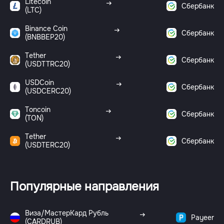
Litecoin
Сбербанк
(LTC)
Binance Coin
Сбербанк
(BNBBEP20)
Tether
Сбербанк
(USDTTRC20)
USDCoin
Сбербанк
(USDCERC20)
Toncoin
Сбербанк
(TON)
Tether
Сбербанк
(USDTERC20)
Популярные направления
Виза/МастерКард Рубль
Payeer
(CARDRUB)