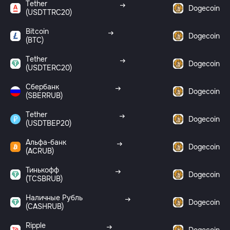
Tether
Dogecoin
(USDTTRC20)
Bitcoin
Dogecoin
(BTC)
Tether
Dogecoin
(USDTERC20)
Сбербанк
Dogecoin
(SBERRUB)
Tether
Dogecoin
(USDTBEP20)
Альфа-банк
Dogecoin
(ACRUB)
Тинькофф
Dogecoin
(TCSBRUB)
Наличные Рубль
Dogecoin
(CASHRUB)
Ripple
Dogecoin