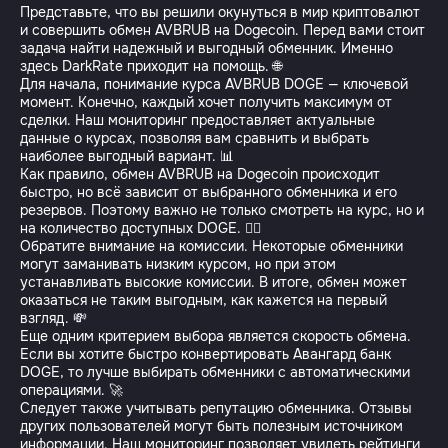
Представьте, что вы решили окунуться в мир криптовалют
и совершить обмен AVBRUB на Dogecoin. Перед вами стоит
задача найти надежный и выгодный обменник. Именно
здесь DarkRate приходит на помощь. 🌐
Для начала, понимание курса AVBRUB DOGE — ключевой
момент. Конечно, каждый хочет получить максимум от
сделки. Наш мониторинг предоставляет актуальные
данные о курсах, позволяя вам сравнить и выбрать
наиболее выгодный вариант. 📊
Как правило, обмен AVBRUB на Dogecoin происходит
быстро, но всё зависит от выбранного обменника и его
резервов. Поэтому важно не только смотреть на курс, но и
на количество доступных DOGE. 🐕‍🦺
Обратите внимание на комиссии. Некоторые обменники
могут заманивать низким курсом, но при этом
устанавливать высокие комиссии. В итоге, обмен может
оказаться не таким выгодным, как кажется на первый
взгляд. 💸
Еще одним критерием выбора является скорость обмена.
Если вы хотите быстро конвертировать Авангард банк
DOGE, то лучше выбирать обменники с автоматическими
операциями. 🚀
Следует также учитывать репутацию обменника. Отзывы
других пользователей могут быть полезным источником
информации. Наш мониторинг позволяет увидеть рейтинги