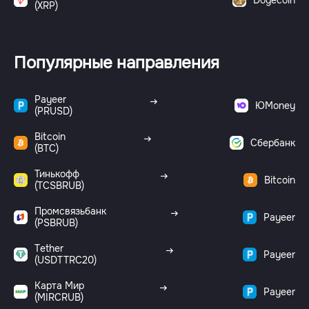
(XRP)
Популярные направления
Payeer
ЮMoney
(PRUSD)
Bitcoin
Сбербанк
(BTC)
Тинькофф
Bitcoin
(TCSBRUB)
Промсвязьбанк
Payeer
(PSBRUB)
Tether
Payeer
(USDTTRC20)
Карта Мир
Payeer
(MIRCRUB)