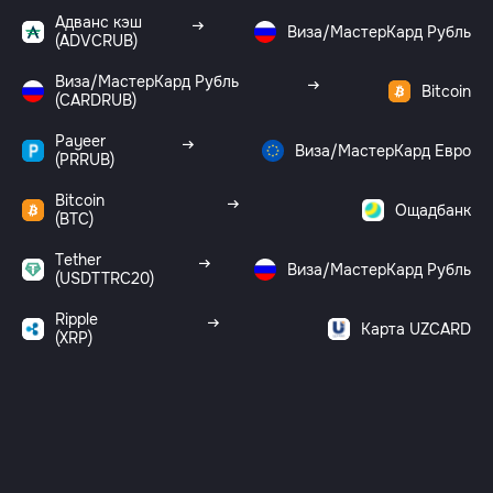
Адванс кэш
Виза/МастерКард Рубль
(ADVCRUB)
Виза/МастерКард Рубль
Bitcoin
(CARDRUB)
Payeer
Виза/МастерКард Евро
(PRRUB)
Bitcoin
Ощадбанк
(BTC)
Tether
Виза/МастерКард Рубль
(USDTTRC20)
Ripple
Карта UZCARD
(XRP)