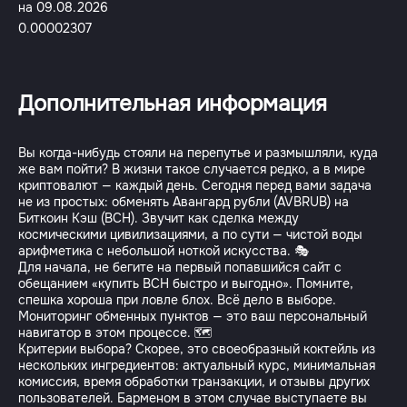
на 09.08.2026
0.00002307
Дополнительная информация
Вы когда-нибудь стояли на перепутье и размышляли, куда
же вам пойти? В жизни такое случается редко, а в мире
криптовалют — каждый день. Сегодня перед вами задача
не из простых: обменять Авангард рубли (AVBRUB) на
Биткоин Кэш (BCH). Звучит как сделка между
космическими цивилизациями, а по сути — чистой воды
арифметика с небольшой ноткой искусства. 🎭
Для начала, не бегите на первый попавшийся сайт с
обещанием «купить BCH быстро и выгодно». Помните,
спешка хороша при ловле блох. Всё дело в выборе.
Мониторинг обменных пунктов — это ваш персональный
навигатор в этом процессе. 🗺️
Критерии выбора? Скорее, это своеобразный коктейль из
нескольких ингредиентов: актуальный курс, минимальная
комиссия, время обработки транзакции, и отзывы других
пользователей. Барменом в этом случае выступаете вы