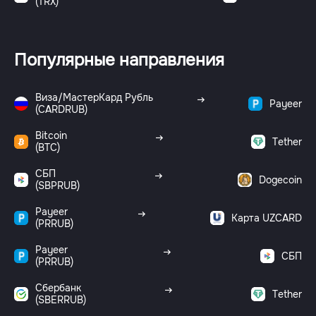
(TRX)
Популярные направления
Виза/МастерКард Рубль
Payeer
(CARDRUB)
Bitcoin
Tether
(BTC)
СБП
Dogecoin
(SBPRUB)
Payeer
Карта UZCARD
(PRRUB)
Payeer
СБП
(PRRUB)
Сбербанк
Tether
(SBERRUB)