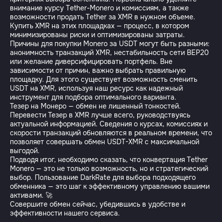
внимание курсу Tether-Monero и комиссиям, а также
возможности продать Tether за XMR в нужном объеме.
Купить XMR на этих площадках — процесс, в котором
минимизированы риски и оптимизированы затраты.
Причины для покупки Monero за USDT могут быть разными:
анонимность транзакций XMR, нестабильность сети BEP20
или желание диверсифицировать портфель. Вне
зависимости от причин, важно выбрать правильную
площадку. Для этого существует возможность сменить
USDT на XMR, используя наш ресурс как надежный
инструмент для подбора оптимального варианта.
Тезер на Монеро — обмен не лишенный тонкостей.
Перевести Тезер в XMR лучше всего, руководствуясь
актуальной информацией. Сведения о курсах, комиссиях и
скорости транзакций обновляются в реальном времени, что
позволяет совершать обмен USDT-XMR с максимальной
выгодой.
Подводя итог, необходимо сказать, что конвертация Tether
Monero — это не только возможность, но и стратегический
выбор. Пользование DarkRate для выбора подходящего
обменника — это шаг к эффективному управлению вашими
активами. 🚀
Совершите обмен сейчас, убедившись в удобстве и
эффективности нашего сервиса.