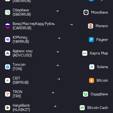
(SBERRUB)
Сбербанк
Монобанк
(SBERRUB)
Виза/МастерКард Рубль
Monero
(CARDRUB)
ЮMoney
Payeer
(YAMRUB)
Адванс кэш
Карта Мир
(ADVCUSD)
Toncoin
Solana
(TON)
СБП
Bitcoin
(SBPRUB)
TRON
Ощадбанк
(TRX)
HalykBank
Bitcoin Cash
(HLKBKZT)