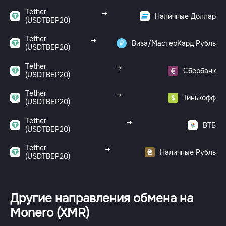
Tether
Наличные Доллар
(USDTBEP20)
Tether
Виза/МастерКард Рубль
(USDTBEP20)
Tether
Сбербанк
(USDTBEP20)
Tether
Тинькофф
(USDTBEP20)
Tether
ВТБ
(USDTBEP20)
Tether
Наличные Рубль
(USDTBEP20)
Другие направления обмена на
Monero (XMR)