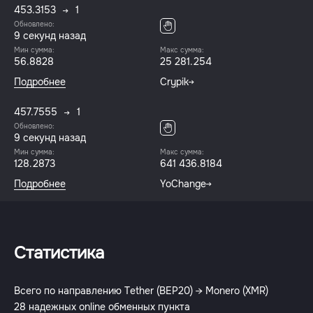
453.3153
1
Обновлено:
10 секунд назад
Мин сумма:
Макс сумма:
56.8828
25 281.254
Подробнее
Crypik
457.7555
1
Обновлено:
10 секунд назад
Мин сумма:
Макс сумма:
128.2873
641 436.8184
Подробнее
YoChange
Статистика
Всего по направлению Tether (BEP20) → Monero (XMR)
28 надежных online обменных пункта