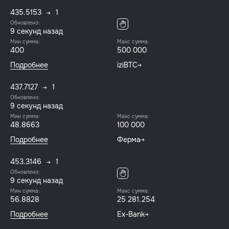
435.5153
1
Обновлено:
10 секунд назад
Мин сумма:
Макс сумма:
400
500 000
Подробнее
iziBTC
437.7127
1
Обновлено:
10 секунд назад
Мин сумма:
Макс сумма:
48.8663
100 000
Подробнее
Ферма
453.3146
1
Обновлено:
10 секунд назад
Мин сумма:
Макс сумма:
56.8828
25 281.254
Подробнее
Ex-Bank