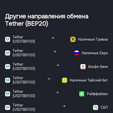
Другие направления обмена
Tether (BEP20)
Tether
Наличные Гривна
(USDTBEP20)
Tether
Наличные Евро
(USDTBEP20)
Tether
Альфа-банк
(USDTBEP20)
Tether
Наличные Тайский бат
(USDTBEP20)
Tether
Райффайзен
(USDTBEP20)
Tether
СБП
(USDTBEP20)