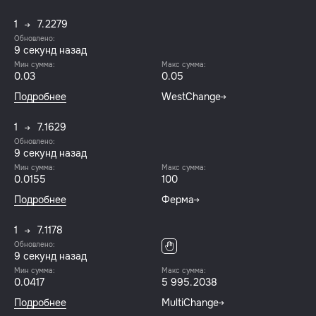
1
7.2279
Обновлено:
9 секунд назад
Мин сумма:
Макс сумма:
0.03
0.05
Подробнее
WestChange
1
7.1629
Обновлено:
9 секунд назад
Мин сумма:
Макс сумма:
0.0155
100
Подробнее
Ферма
1
7.1178
Обновлено:
9 секунд назад
Мин сумма:
Макс сумма:
0.0417
5 995.2038
Подробнее
MultiChange