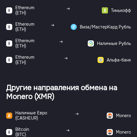
Ethereum
Тинькофф
(ETH)
Ethereum
Виза/МастерКард Рубль
(ETH)
Ethereum
Наличные Рубль
(ETH)
Ethereum
Альфа-банк
(ETH)
Другие направления обмена на
Monero (XMR)
Наличные Евро
Monero
(CASHEUR)
Bitcoin
Monero
(BTC)