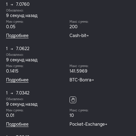
1
7.0760
Обновлено:
9 секунд назад
Мин сумма:
Макс сумма:
0.05
200
Подробнее
Cash-bit
1
7.0622
Обновлено:
9 секунд назад
Мин сумма:
Макс сумма:
0.1415
141.5969
Подробнее
BTC-Волга
1
7.0342
Обновлено:
9 секунд назад
Мин сумма:
Макс сумма:
0.01
10
Подробнее
Pocket-Exchange