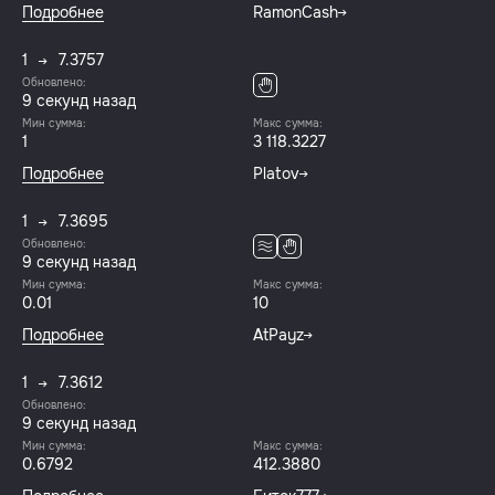
Подробнее
RamonCash
1
7.3757
Обновлено:
9 секунд назад
Мин сумма:
Макс сумма:
1
3 118.3227
Подробнее
Platov
1
7.3695
Обновлено:
9 секунд назад
Мин сумма:
Макс сумма:
0.01
10
Подробнее
AtPayz
1
7.3612
Обновлено:
9 секунд назад
Мин сумма:
Макс сумма:
0.6792
412.3880