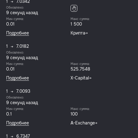
1
7.0342
Обновлено:
9 секунд назад
Мин сумма:
Макс сумма:
0.01
1 500
Подробнее
Крипта
1
7.0182
Обновлено:
9 секунд назад
Мин сумма:
Макс сумма:
0.01
525.7548
Подробнее
X-Capital
1
7.0093
Обновлено:
9 секунд назад
Мин сумма:
Макс сумма:
0.1
100
Подробнее
A-Exchange
1
6.7347