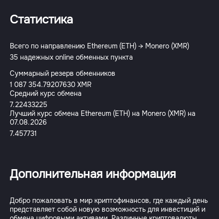
Статистика
Всего по направлению Ethereum (ETH) → Monero (XMR)
35 надежных online обменных пункта
Суммарный резерв обменников
1 087 354.79207630 XMR
Средний курс обмена
7.22433225
Лучший курс обмена Ethereum (ETH) на Monero (XMR) на
07.08.2026
7.457731
Дополнительная информация
Добро пожаловать в мир криптофинансов, где каждый день
представляет собой новую возможность для инвестиций и
обмена цифровыми активами. Различные криптовалюты