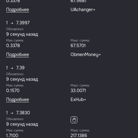
0.3378
67.5681
Подробнее
UAchanger
1
7.3997
Обновлено:
9 секунд назад
Мин сумма:
Макс сумма:
0.3378
67.5701
Подробнее
ObmenMoney
1
7.39
Обновлено:
9 секунд назад
Мин сумма:
Макс сумма:
0.1570
33.0071
Подробнее
ExHub
1
7.3830
Обновлено:
9 секунд назад
Мин сумма:
Макс сумма:
1.7100
217.1386