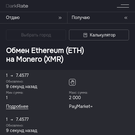
Отдаю
Получаю
Выбрать город
Калькулятор
Обмен Ethereum (ETH)
на Monero (XMR)
1
7.4577
Обновлено:
9 секунд назад
Мин сумма:
Макс сумма:
1
2 000
Подробнее
PayMarket
1
7.4577
Обновлено:
9 секунд назад