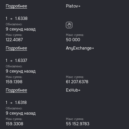
Подробнее
Platov
1
1.6338
Обновлено:
10 секунд назад
Мин сумма:
Макс сумма:
122.4087
50 000
Подробнее
AnyExchange
1
1.6337
Обновлено:
10 секунд назад
Мин сумма:
Макс сумма:
159.1398
61 207.6378
Подробнее
ExHub
1
1.6318
Обновлено:
10 секунд назад
Мин сумма:
Макс сумма:
159.3308
55 152.9783