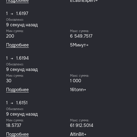
Подробнее
EcashExpert
1
1.6197
Обновлено:
10 секунд назад
Мин сумма:
Макс сумма:
200
6 549.7517
Подробнее
5Минут
1
1.6194
Обновлено:
10 секунд назад
Мин сумма:
Макс сумма:
30
1 000
Подробнее
16tonn
1
1.6151
Обновлено:
10 секунд назад
Мин сумма:
Макс сумма:
18.5737
61 912.5014
Подробнее
AltinBit