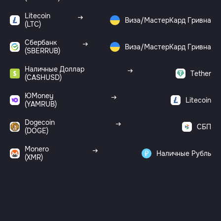
Litecoin
Виза/МастерКард Гривна
(LTC)
Сбербанк
Виза/МастерКард Гривна
(SBERRUB)
Наличные Доллар
Tether
(CASHUSD)
ЮMoney
Litecoin
(YAMRUB)
Dogecoin
СБП
(DOGE)
Monero
Наличные Рубль
(XMR)