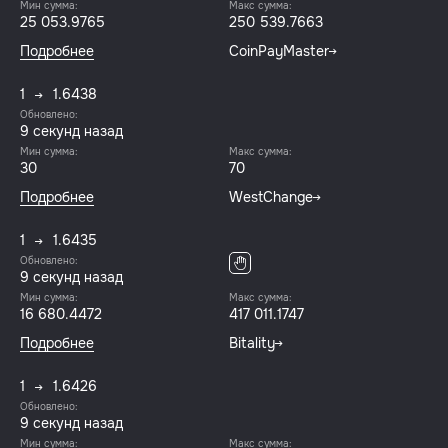
Мин сумма:
Макс сумма:
25 053.9765
250 539.7663
Подробнее
CoinPayMaster
1
1.6438
Обновлено:
10 секунд назад
Мин сумма:
Макс сумма:
30
70
Подробнее
WestChange
1
1.6435
Обновлено:
10 секунд назад
Мин сумма:
Макс сумма:
16 680.4472
417 011.1747
Подробнее
Bitality
1
1.6426
Обновлено:
10 секунд назад
Мин сумма:
Макс сумма: