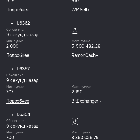
91.5
610
Подробнее
WMSell
1
1.6362
Обновлено:
10 секунд назад
Мин сумма:
Макс сумма:
2 000
5 500 482.28
Подробнее
RamonCash
1
1.6357
Обновлено:
10 секунд назад
Мин сумма:
Макс сумма:
707
2 180
Подробнее
BitExchanger
1
1.6354
Обновлено:
10 секунд назад
Мин сумма:
Макс сумма:
700
3 363 025.79