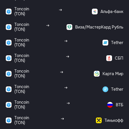
Toncoin
Альфа-банк
(TON)
Toncoin
Виза/МастерКард Рубль
(TON)
Toncoin
Tether
(TON)
Toncoin
СБП
(TON)
Toncoin
Карта Мир
(TON)
Toncoin
Tether
(TON)
Toncoin
ВТБ
(TON)
Toncoin
Тинькофф
(TON)