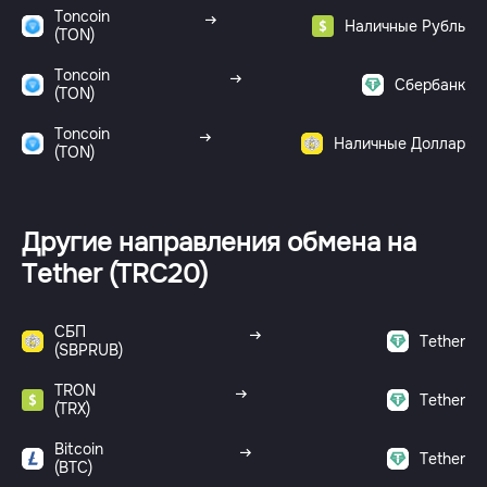
Toncoin
Наличные Рубль
(TON)
Toncoin
Сбербанк
(TON)
Toncoin
Наличные Доллар
(TON)
Другие направления обмена на
Tether (TRC20)
СБП
Tether
(SBPRUB)
TRON
Tether
(TRX)
Bitcoin
Tether
(BTC)