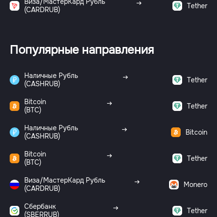
Виза/МастерКард Рубль
Tether
(CARDRUB)
Популярные направления
Наличные Рубль
Tether
(CASHRUB)
Bitcoin
Tether
(BTC)
Наличные Рубль
Bitcoin
(CASHRUB)
Bitcoin
Tether
(BTC)
Виза/МастерКард Рубль
Monero
(CARDRUB)
Сбербанк
Tether
(SBERRUB)