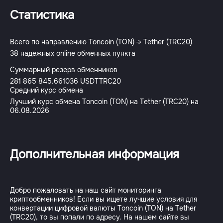
Статистика
Всего по направлению Toncoin (TON) → Tether (TRC20)
38 надежных online обменных пункта
Суммарный резерв обменников
281 865 845.661036 USDTTRC20
Средний курс обмена
Лучший курс обмена Toncoin (TON) на Tether (TRC20) на
06.08.2026
Дополнительная информация
Добро пожаловать на наш сайт мониторинга
криптообменников! Если вы ищете лучшие условия для
конвертации цифровой валюты Toncoin (TON) на Tether
(TRC20), то вы попали по адресу. На нашем сайте вы