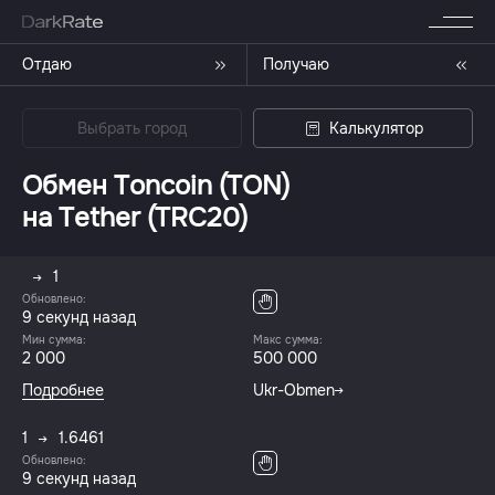
Отдаю
Получаю
Выбрать город
Калькулятор
Обмен Toncoin (TON)
на Tether (TRC20)
1
Обновлено:
10 секунд назад
Мин сумма:
Макс сумма:
2 000
500 000
Подробнее
Ukr-Obmen
1
1.6461
Обновлено:
10 секунд назад