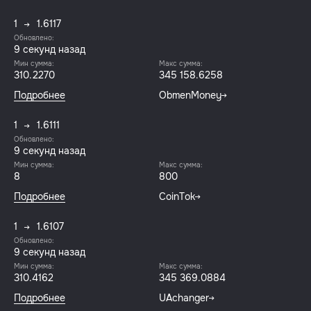
1
1.6117
Обновлено:
10 секунд назад
Мин сумма:
Макс сумма:
310.2270
345 158.6258
Подробнее
ObmenMoney
1
1.6111
Обновлено:
10 секунд назад
Мин сумма:
Макс сумма:
8
800
Подробнее
CoinTok
1
1.6107
Обновлено:
10 секунд назад
Мин сумма:
Макс сумма:
310.4162
345 369.0884
Подробнее
UAchanger