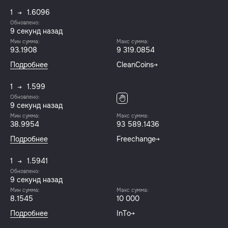
1
1.6096
Обновлено:
10 секунд назад
Мин сумма:
Макс сумма:
93.1908
9 319.0854
Подробнее
CleanCoins
1
1.599
Обновлено:
10 секунд назад
Мин сумма:
Макс сумма:
38.9954
93 589.1436
Подробнее
Freechange
1
1.5941
Обновлено:
10 секунд назад
Мин сумма:
Макс сумма:
8.1545
10 000
Подробнее
InTo