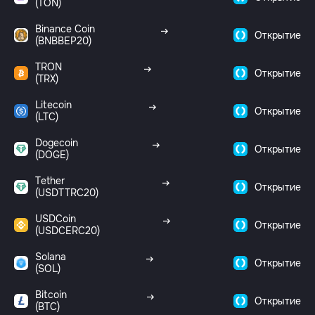
(TON)
Binance Coin
Открытие
(BNBBEP20)
TRON
Открытие
(TRX)
Litecoin
Открытие
(LTC)
Dogecoin
Открытие
(DOGE)
Tether
Открытие
(USDTTRC20)
USDCoin
Открытие
(USDCERC20)
Solana
Открытие
(SOL)
Bitcoin
Открытие
(BTC)