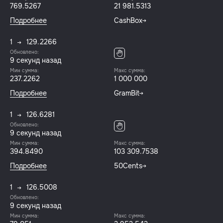
769.5267
21 981.5313
Подробнее
CashBox
1
129.2266
Обновлено:
9 секунд назад
Мин сумма:
Макс сумма:
237.2262
1 000 000
Подробнее
GramBit
1
126.6281
Обновлено:
9 секунд назад
Мин сумма:
Макс сумма:
394.8490
103 309.7538
Подробнее
50Cents
1
126.5008
Обновлено:
9 секунд назад
Мин сумма:
Макс сумма: