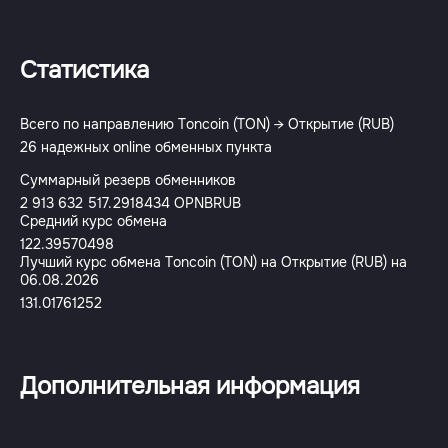
Статистика
Всего по направлению Toncoin (TON) → Открытие (RUB)
26 надежных online обменных пункта
Суммарный резерв обменников
2 913 632 517.2918434 OPNBRUB
Средний курс обмена
122.39570498
Лучший курс обмена Toncoin (TON) на Открытие (RUB) на
06.08.2026
131.01761252
Дополнительная информация