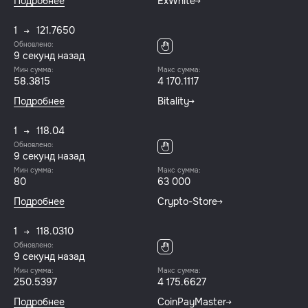
Подробнее
ExWhite
1
121.7650
Обновлено:
9 секунд назад
Мин сумма:
Макс сумма:
58.3815
4 170.1117
Подробнее
Bitality
1
118.04
Обновлено:
9 секунд назад
Мин сумма:
Макс сумма:
80
63 000
Подробнее
Crypto-Store
1
118.0310
Обновлено:
9 секунд назад
Мин сумма:
Макс сумма:
250.5397
4 175.6627
Подробнее
CoinPayMaster