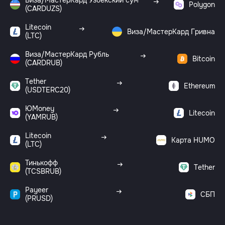
Виза/МастерКард Узбекский сум
Polygon
(CARDUZS)
Litecoin
Виза/МастерКард Гривна
(LTC)
Виза/МастерКард Рубль
Bitcoin
(CARDRUB)
Tether
Ethereum
(USDTERC20)
ЮMoney
Litecoin
(YAMRUB)
Litecoin
Карта HUMO
(LTC)
Тинькофф
Tether
(TCSBRUB)
Payeer
СБП
(PRUSD)