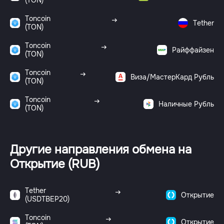
(TON)
Toncoin
Tether
(TON)
Toncoin
Райффайзен
(TON)
Toncoin
Виза/МастерКард Рубль
(TON)
Toncoin
Наличные Рубль
(TON)
Другие направления обмена на
Открытие (RUB)
Tether
Открытие
(USDTBEP20)
Toncoin
Открытие