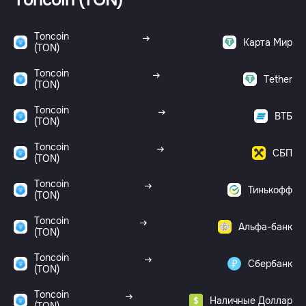
Toncoin (TON)
Toncoin
Карта Мир
(TON)
Toncoin
Tether
(TON)
Toncoin
ВТБ
(TON)
Toncoin
СБП
(TON)
Toncoin
Тинькофф
(TON)
Toncoin
Альфа-банк
(TON)
Toncoin
Сбербанк
(TON)
Toncoin
Наличные Доллар