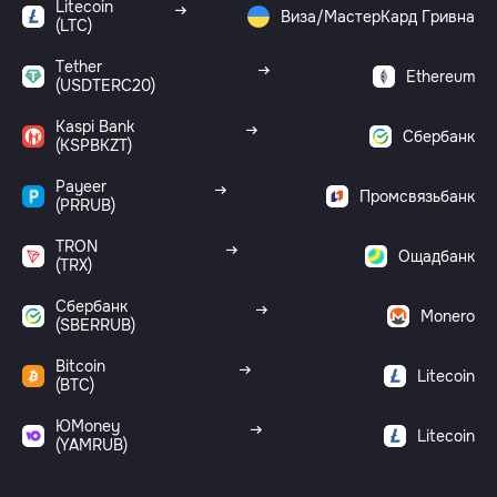
Litecoin
Виза/МастерКард Гривна
(LTC)
Tether
Ethereum
(USDTERC20)
Kaspi Bank
Сбербанк
(KSPBKZT)
Payeer
Промсвязьбанк
(PRRUB)
TRON
Ощадбанк
(TRX)
Сбербанк
Monero
(SBERRUB)
Bitcoin
Litecoin
(BTC)
ЮMoney
Litecoin
(YAMRUB)