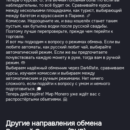
Теперь о курсах. О, эта вечная головная боль! Но если вы
наблюдательны, то всё будет ок. Сравнивайте курсы
между несколькими площадками, как турист, выбирающий
между багетом и круассаном в Париже. 🥖
Комиссии. Недооцените их, и ваш кошелёк станет таким
пустым, как бутылка водки после русской свадьбы.
Поэтому лучше перепроверьте, прежде чем перейти к
торговле.
И вот мы подходим к вопросу о режимах обмена. Если вы
любите автоматы, как русский любит чай, выбирайте
автоматический режим. Если же вы предпочитаете
почувствовать каждую монету в руке, тогда вам в ручной
режим. 🤲
Выбираем надёжный обменник через DarkRate, сравниваем
курсы, изучаем комиссии и выбираем между
автоматическим и ручным режимами. Нет ничего
сложного, если подойти к вопросу с умом и немного
подготовиться. 🎓
Теперь действуйте! Мир Monero уже ждёт вас с
распростёртыми объятиями. 🤗
Другие направления обмена