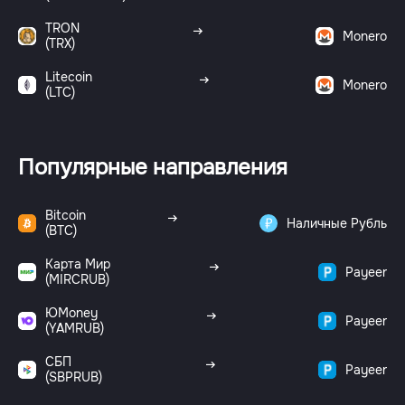
TRON
Monero
(TRX)
Litecoin
Monero
(LTC)
Популярные направления
Bitcoin
Наличные Рубль
(BTC)
Карта Мир
Payeer
(MIRCRUB)
ЮMoney
Payeer
(YAMRUB)
СБП
Payeer
(SBPRUB)