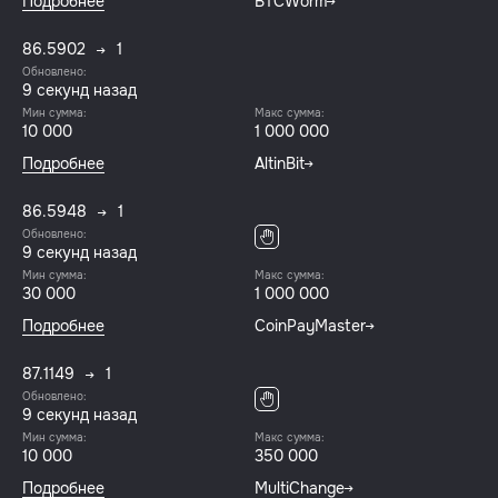
Подробнее
BTCWorm
86.5902
1
Обновлено:
10 секунд назад
Мин сумма:
Макс сумма:
10 000
1 000 000
Подробнее
AltinBit
86.5948
1
Обновлено:
10 секунд назад
Мин сумма:
Макс сумма:
30 000
1 000 000
Подробнее
CoinPayMaster
87.1149
1
Обновлено:
10 секунд назад
Мин сумма:
Макс сумма:
10 000
350 000
Подробнее
MultiChange