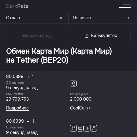
Отдаю
Получаю
Выбрать город
Калькулятор
Обмен Карта Мир (Карта Мир)
на Tether (BEP20)
80.5399
1
Обновлено:
10 секунд назад
Мин сумма:
Макс сумма:
29 799.763
2 000 000
Подробнее
CoolCoin
80.6999
1
Обновлено:
10 секунд назад