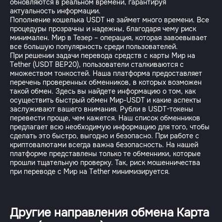
обновляются в реальном времени, гарантируя
актуальность информации.
Пополнение кошелька USDT не займет много времени. Все
процедуры прозрачны и надежны, благодаря чему риск
минимален. Мир в Тезер – операция, которая завоевывает
все большую популярность среди пользователей.
При решении задачи перевода средств с карты Мир на
Tether (USDT BEP20), пользователи сталкиваются с
множеством тонкостей. Наша платформа предоставляет
перечень проверенных обменников, в которых возможен
такой обмен. Здесь вы найдете информацию о том, как
осуществить быстрый обмен Мир-USDT и какие аспекты
заслуживают вашего внимания. Рубли в USDT-токены
перевести проще, чем кажется. Наш список обменников
предлагает всю необходимую информацию для того, чтобы
сделать это быстро, выгодно и безопасно. При работе с
криптовалютами всегда важна безопасность. На нашей
платформе представлены только те обменники, которые
прошли тщательную проверку. Так, риск мошенничества
при переводе с Мир на Tether минимизируется.
Другие направления обмена Карта