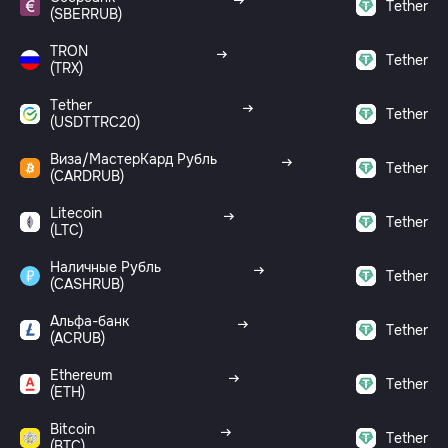
Tether
(SBERRUB)
TRON
Tether
(TRX)
Tether
Tether
(USDTTRC20)
Виза/МастерКард Рубль
Tether
(CARDRUB)
Litecoin
Tether
(LTC)
Наличные Рубль
Tether
(CASHRUB)
Альфа-банк
Tether
(ACRUB)
Ethereum
Tether
(ETH)
Bitcoin
Tether
(BTC)