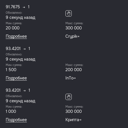
91.7675
1
Обновлено:
10 секунд назад
Мин сумма:
Макс сумма:
20 000
300 000
Подробнее
Crypik
93.4201
1
Обновлено:
10 секунд назад
Мин сумма:
Макс сумма:
1 500
200 000
Подробнее
InTo
93.4201
1
Обновлено:
10 секунд назад
Мин сумма:
Макс сумма:
1 000
300 000
Подробнее
Крипта