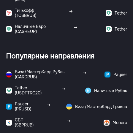
Тинькофф
Tether
(TCSBRUB)
Наличные Евро
Tether
(CASHEUR)
Популярные направления
Виза/МастерКард Рубль
Payeer
(CARDRUB)
Tether
Наличные Рубль
(USDTTRC20)
Payeer
Виза/МастерКард Гривна
(PRUSD)
СБП
Monero
(SBPRUB)