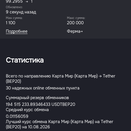
99.2955
1
Обновлено:
10 секунд назад
Мин сумма:
Макс сумма:
1 100
200 000
Подробнее
Ферма
Статистика
Всего по направлению Карта Мир (Карта Мир) → Tether
(BEP20)
30 надежных online обменных пункта
Суммарный резерв обменников
194 515 233.89346433 USDTBEP20
Средний курс обмена
0.01156059
Лучший курс обмена Карта Мир (Карта Мир) на Tether
(BEP20) на 10.08.2026