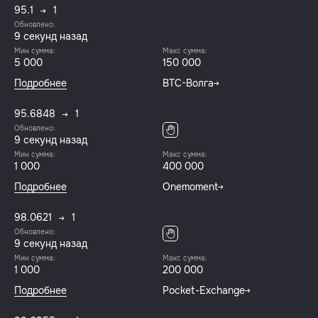
95.1
1
Обновлено:
10 секунд назад
Мин сумма:
Макс сумма:
5 000
150 000
Подробнее
BTC-Волга
95.6848
1
Обновлено:
10 секунд назад
Мин сумма:
Макс сумма:
1 000
400 000
Подробнее
Onemoment
98.0621
1
Обновлено:
10 секунд назад
Мин сумма:
Макс сумма:
1 000
200 000
Подробнее
Pocket-Exchange