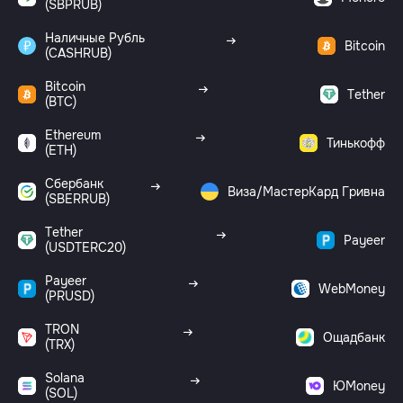
(SBPRUB)
Наличные Рубль
Bitcoin
(CASHRUB)
Bitcoin
Tether
(BTC)
Ethereum
Тинькофф
(ETH)
Сбербанк
Виза/МастерКард Гривна
(SBERRUB)
Tether
Payeer
(USDTERC20)
Payeer
WebMoney
(PRUSD)
TRON
Ощадбанк
(TRX)
Solana
ЮMoney
(SOL)