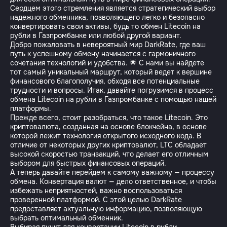
Сердцем этого стремления является стратегический выбор
надежного обменника, позволяющего легко и безопасно
конвертировать свои активы, будь то обмен Litecoin на
рубли в Газпромбанке или любой другой вариант.
Добро пожаловать в невероятный мир DarkRate, где ваш
путь к успешному обмену начинается с гармоничного
сочетания технологий и удобства. 🌟 С нами вы найдете
тот самый уникальный маршрут, который ведет к вершине
финансового благополучия, обходя все потенциальные
трудности и вопросы. Итак, давайте погрузимся в процесс
обмена Litecoin на рубли в Газпромбанке с помощью нашей
платформы.
Прежде всего, стоит разобраться, что такое Litecoin. Это
криптовалюта, созданная на основе блокчейна, в основе
которой лежит технология открытого исходного кода. В
отличие от некоторых других криптовалют, LTC обладает
высокой скоростью транзакций, что делает его отличным
выбором для быстрых финансовых операций.
А теперь давайте перейдем к самому важному — процессу
обмена. Конвертация валют — дело ответственное, и чтобы
избежать неприятностей, важно воспользоваться
проверенной платформой. С этой целью DarkRate
предоставляет актуальную информацию, позволяющую
выбрать оптимальный обменник.