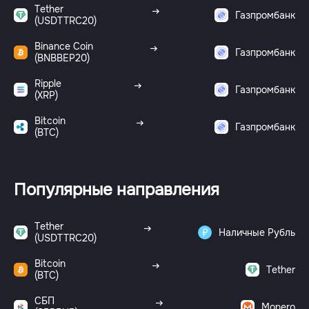
Tether
Газпромбанк
(USDTTRC20)
Binance Coin
Газпромбанк
(BNBBEP20)
Ripple
Газпромбанк
(XRP)
Bitcoin
Газпромбанк
(BTC)
Популярные направления
Tether
Наличные Рубль
(USDTTRC20)
Bitcoin
Tether
(BTC)
СБП
Monero