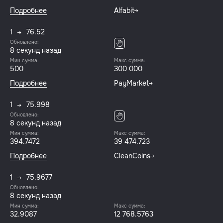
Подробнее
Alfabit
1
76.52
Обновлено:
9 секунд назад
Мин сумма:
Макс сумма:
500
300 000
Подробнее
PayMarket
1
75.998
Обновлено:
9 секунд назад
Мин сумма:
Макс сумма:
394.7472
39 474.723
Подробнее
CleanCoins
1
75.9677
Обновлено:
9 секунд назад
Мин сумма:
Макс сумма:
32.9087
12 768.5763