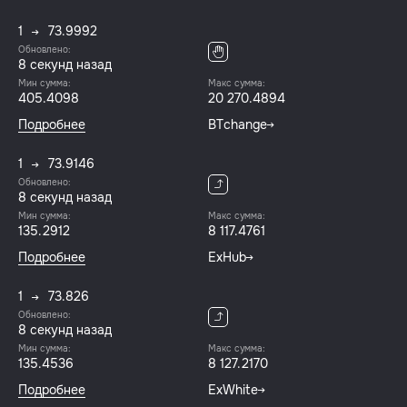
1
73.9992
Обновлено:
9 секунд назад
Мин сумма:
Макс сумма:
405.4098
20 270.4894
Подробнее
BTchange
1
73.9146
Обновлено:
9 секунд назад
Мин сумма:
Макс сумма:
135.2912
8 117.4761
Подробнее
ExHub
1
73.826
Обновлено:
9 секунд назад
Мин сумма:
Макс сумма:
135.4536
8 127.2170
Подробнее
ExWhite