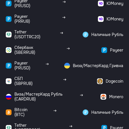
Payeer
ЮMoney
(PRUSD)
Payeer
ЮMoney
(PRRUB)
Tether
Наличные Рубль
(USDTTRC20)
Сбербанк
Payeer
(SBERRUB)
Payeer
Виза/МастерКард Гривна
(PRUSD)
СБП
Dogecoin
(SBPRUB)
Виза/МастерКард Рубль
Monero
(CARDRUB)
Bitcoin
Наличные Рубль
(BTC)
Tether
Payeer