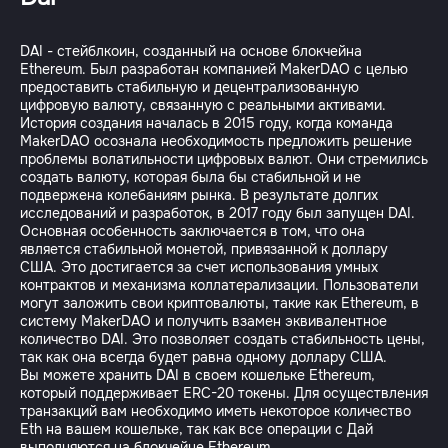
DAI - стейблкоин, созданный на основе блокчейна
Ethereum. Был разработан компанией MakerDAO с целью
предоставить стабильную и децентрализованную
цифровую валюту, связанную с реальными активами.
История создания началась в 2015 году, когда команда
MakerDAO осознала необходимость предложить решение
проблемы волатильности цифровых валют. Они стремились
создать валюту, которая была бы стабильной и не
подвержена колебаниям рынка. В результате долгих
исследований и разработок, в 2017 году был запущен DAI.
Основная особенность заключается в том, что она
является стабильной монетой, привязанной к доллару
США. Это достигается за счет использования умных
контрактов и механизма коллатерализации. Пользователи
могут заложить свои криптовалюты, такие как Ethereum, в
систему MakerDAO и получить взамен эквивалентное
количество DAI. Это позволяет создать стабильность цены,
так как она всегда будет равна одному доллару США.
Вы можете хранить DAI в своем кошельке Ethereum,
который поддерживает ERC-20 токены. Для осуществления
транзакций вам необходимо иметь некоторое количество
Eth на вашем кошельке, так как все операции с Дай
выполняются на блокчейне Ethereum.