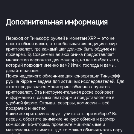
Дополнительная информация
Переход от Тинькофф рублей к монетам XRP — это не
просто обмен валют, это небольшая экспедиция в мир
криптовалют, где каждый шаг должен быть обдуман и
проверен. 🚀 Современная экономика предоставляет
множество вариантов для маневра, но как выбрать тот,
который подходит именно вам? Итак, господа и дамы,
давайте начнем.
Поиск надежного обменника для конвертации Тинькофф
руб на Ripple — задача для истинных исследователей. Для
этого предназначен мониторинг обменных пунктов
криптовалют. Эта инструментальная доска собирает
информацию с разных платформ и представляет её в
удобной форме. Отзывы, резервы, комиссии — всё
прозрачно и честно.
Какие же критерии следует учитывать при выборе? Во-
первых, обратите внимание на курс обмена и размер
комиссий. Во-вторых, проверьте минимальные и
максимальные лимиты: где-то можно обменять хоть пару