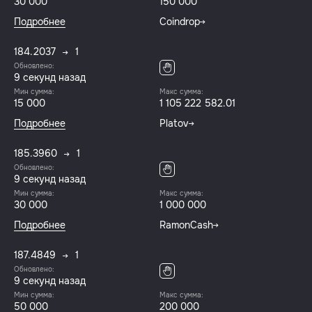
30 000
150 000
Подробнее
Coindrop
184.2037
1
Обновлено:
9 секунд назад
Мин сумма:
Макс сумма:
15 000
1 105 222 582.01
Подробнее
Platov
185.3960
1
Обновлено:
9 секунд назад
Мин сумма:
Макс сумма:
30 000
1 000 000
Подробнее
RamonCash
187.4849
1
Обновлено:
9 секунд назад
Мин сумма:
Макс сумма:
50 000
200 000