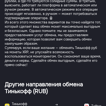
рублей, а где-то требуются солидные суммы. В-третьих,
выясните, работает ли платформа в автоматическом или
ручном режиме. В автоматическом режиме все операции
происходят мгновенно, в ручном — может потребоваться
подтверждение оператора. 🤖
Из всего этого множества вариантов вы точно найдете тот,
который сделает ваш обмен монет максимально выгодным
и безопасным. Однако помните: мы не занимаемся
предоставлением услуг обмена, мы предоставляем
информацию, которая позволит вам совершить обмен
наилучшим образом.
Суммируя, если ваше желание — обменять Тинькофф руб
на монеты XRP, не упускайте возможность
воспользоваться мониторингом. Он сэкономит ваше время,
деньги и нервы. Сделайте обмен выгодным, сделайте его
прямо сейчас!
Другие направления обмена
Тинькофф (RUB)
Тинькофф
Tether