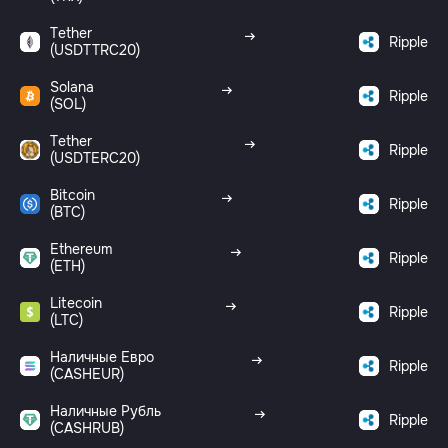
Tether
Ripple
(USDTTRC20)
Solana
Ripple
(SOL)
Tether
Ripple
(USDTERC20)
Bitcoin
Ripple
(BTC)
Ethereum
Ripple
(ETH)
Litecoin
Ripple
(LTC)
Наличные Евро
Ripple
(CASHEUR)
Наличные Рубль
Ripple
(CASHRUB)