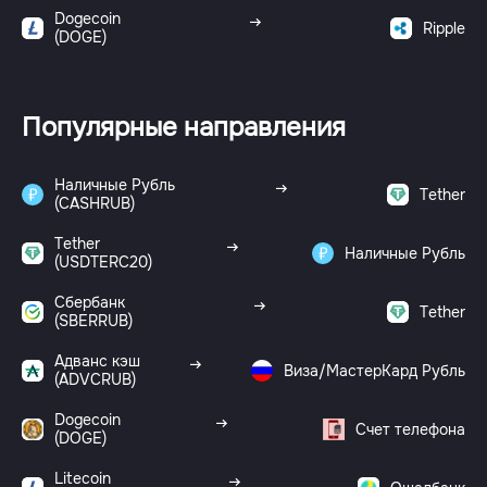
Dogecoin
Ripple
(DOGE)
Популярные направления
Наличные Рубль
Tether
(CASHRUB)
Tether
Наличные Рубль
(USDTERC20)
Сбербанк
Tether
(SBERRUB)
Адванс кэш
Виза/МастерКард Рубль
(ADVCRUB)
Dogecoin
Счет телефона
(DOGE)
Litecoin