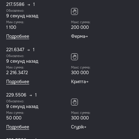
217.5586
1
Обновлено:
9 секунд назад
Мин сумма:
Макс сумма:
1 100
200 000
Подробнее
Ферма
221.6347
1
Обновлено:
9 секунд назад
Мин сумма:
Макс сумма:
2 216.3472
300 000
Подробнее
Крипта
229.5506
1
Обновлено:
9 секунд назад
Мин сумма:
Макс сумма:
50 000
300 000
Подробнее
Crypik