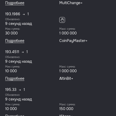
Подробнее
MultiChange
193.1986
1
Обновлено:
9 секунд назад
Мин сумма:
Макс сумма:
30 000
1 000 000
Подробнее
CoinPayMaster
193.4511
1
Обновлено:
9 секунд назад
Мин сумма:
Макс сумма:
10 000
1 000 000
Подробнее
AltinBit
195.33
1
Обновлено:
9 секунд назад
Мин сумма:
Макс сумма:
10 000
150 000