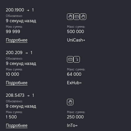
200.1900
1
Обновлено:
9 секунд назад
Мин сумма:
Макс сумма:
99 999
500 000
Подробнее
UniCash
200.209
1
Обновлено:
9 секунд назад
Мин сумма:
Макс сумма:
10 000
64 000
Подробнее
ExHub
208.5473
1
Обновлено:
9 секунд назад
Мин сумма:
Макс сумма:
1 500
250 000
Подробнее
InTo