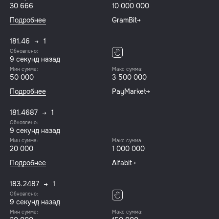
30 666
10 000 000
Подробнее
GramBit
181.46
1
Обновлено:
9 секунд назад
Мин сумма:
Макс сумма:
50 000
3 500 000
Подробнее
PayMarket
181.4687
1
Обновлено:
9 секунд назад
Мин сумма:
Макс сумма:
20 000
1 000 000
Подробнее
Alfabit
183.2487
1
Обновлено:
9 секунд назад
Мин сумма:
Макс сумма: