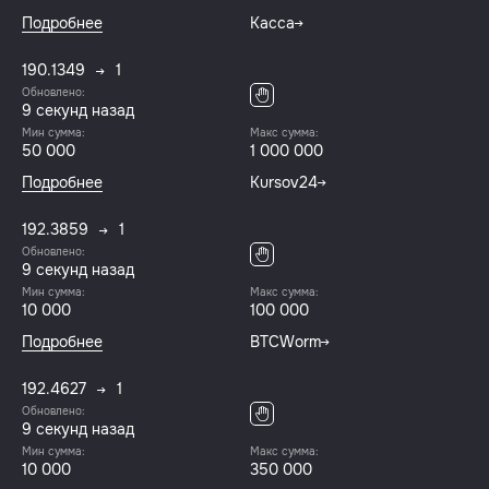
Подробнее
Касса
190.1349
1
Обновлено:
9 секунд назад
Мин сумма:
Макс сумма:
50 000
1 000 000
Подробнее
Kursov24
192.3859
1
Обновлено:
9 секунд назад
Мин сумма:
Макс сумма:
10 000
100 000
Подробнее
BTCWorm
192.4627
1
Обновлено:
9 секунд назад
Мин сумма:
Макс сумма:
10 000
350 000