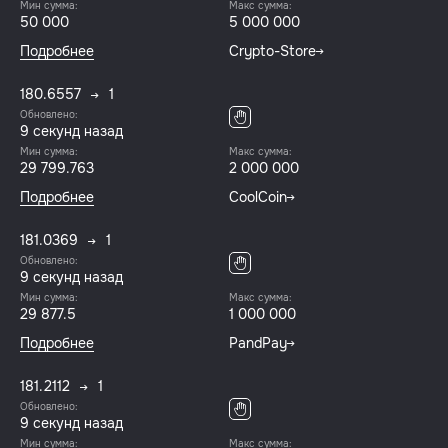
Мин сумма:
Макс сумма:
50 000
5 000 000
Подробнее
Crypto-Store
180.6557
1
Обновлено:
9 секунд назад
Мин сумма:
Макс сумма:
29 799.763
2 000 000
Подробнее
CoolCoin
181.0369
1
Обновлено:
9 секунд назад
Мин сумма:
Макс сумма:
29 877.5
1 000 000
Подробнее
PandPay
181.2112
1
Обновлено:
9 секунд назад
Мин сумма:
Макс сумма: