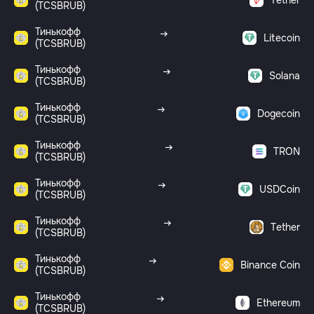
(TCSBRUB)
Тинькофф
Litecoin
(TCSBRUB)
Тинькофф
Solana
(TCSBRUB)
Тинькофф
Dogecoin
(TCSBRUB)
Тинькофф
TRON
(TCSBRUB)
Тинькофф
USDCoin
(TCSBRUB)
Тинькофф
Tether
(TCSBRUB)
Тинькофф
Binance Coin
(TCSBRUB)
Тинькофф
Ethereum
(TCSBRUB)