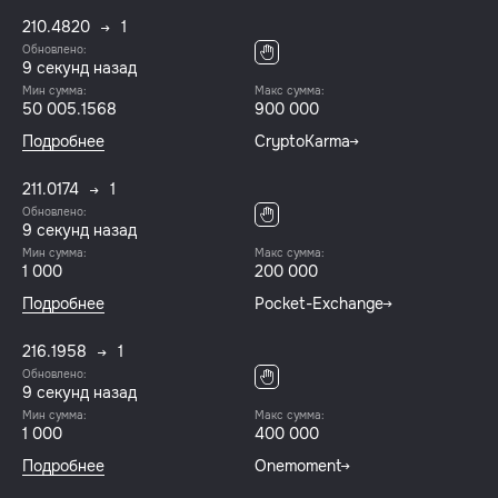
210.4820
1
Обновлено:
9 секунд назад
Мин сумма:
Макс сумма:
50 005.1568
900 000
Подробнее
CryptoKarma
211.0174
1
Обновлено:
9 секунд назад
Мин сумма:
Макс сумма:
1 000
200 000
Подробнее
Pocket-Exchange
216.1958
1
Обновлено:
9 секунд назад
Мин сумма:
Макс сумма:
1 000
400 000
Подробнее
Onemoment