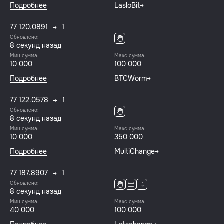
Подробнее
LasloBit
77 120.0891
1
Обновлено:
8 секунд назад
Мин сумма:
Макс сумма:
10 000
100 000
Подробнее
BTCWorm
77 122.0578
1
Обновлено:
8 секунд назад
Мин сумма:
Макс сумма:
10 000
350 000
Подробнее
MultiChange
77 187.8907
1
Обновлено:
8 секунд назад
Мин сумма:
Макс сумма:
40 000
100 000