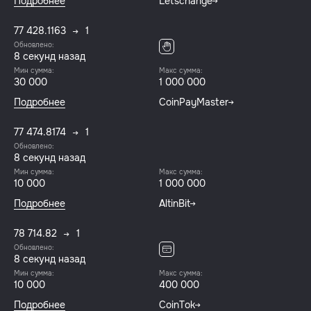
Подробнее
Letschange
77 428.1163
1
Обновлено:
8 секунд назад
Мин сумма:
Макс сумма:
30 000
1 000 000
Подробнее
CoinPayMaster
77 474.8174
1
Обновлено:
8 секунд назад
Мин сумма:
Макс сумма:
10 000
1 000 000
Подробнее
AltinBit
78 714.82
1
Обновлено:
8 секунд назад
Мин сумма:
Макс сумма:
10 000
400 000
Подробнее
CoinTok