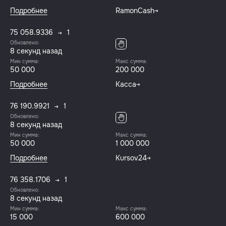
Подробнее
RamonCash
75 058.9336
1
Обновлено:
8 секунд назад
Мин сумма:
Макс сумма:
50 000
200 000
Подробнее
Касса
76 190.9921
1
Обновлено:
8 секунд назад
Мин сумма:
Макс сумма:
50 000
1 000 000
Подробнее
Kursov24
76 358.1706
1
Обновлено:
8 секунд назад
Мин сумма:
Макс сумма:
15 000
600 000