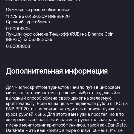
Суммарный резерв обменников
11 479 967.61592309 BNBBEP20
Средний курс обмена
0.00001305
Лучший курс обмена Тинькофф (RUB) на Binance Coin
(BEP20) на 06.08.2026
0.00001803
Дополнительная информация
Для многих криптоэнтузиастов начало пути в цифровом
мире валют начинается с решения выбрать надежный и
выгодный способ обмена своих денег на желаемую
криптовалюту. Если ваша цель — перевести рубли с ТКС на
BNB BEP20, вы, вероятно, находитесь в поиске лучшего
курса рублей к бнб. Для этого вам нужна простая, но в то
же время высокоэффективная инструментальная панель, а
именно мониторинг криптообменников, такой как DarkRate.
DarkRate – это ваш компас в мире онлайн обмена. Мы не