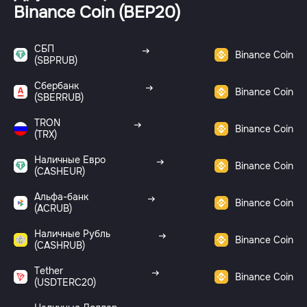
Binance Coin (BEP20)
СБП
Binance Coin
(SBPRUB)
Сбербанк
Binance Coin
(SBERRUB)
TRON
Binance Coin
(TRX)
Наличные Евро
Binance Coin
(CASHEUR)
Альфа-банк
Binance Coin
(ACRUB)
Наличные Рубль
Binance Coin
(CASHRUB)
Tether
Binance Coin
(USDTERC20)