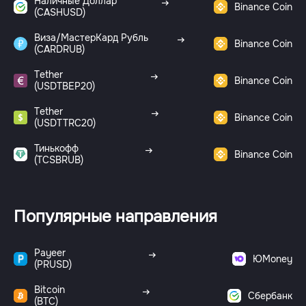
Наличные Доллар
Binance Coin
(CASHUSD)
Виза/МастерКард Рубль
Binance Coin
(CARDRUB)
Tether
Binance Coin
(USDTBEP20)
Tether
Binance Coin
(USDTTRC20)
Тинькофф
Binance Coin
(TCSBRUB)
Популярные направления
Payeer
ЮMoney
(PRUSD)
Bitcoin
Сбербанк
(BTC)