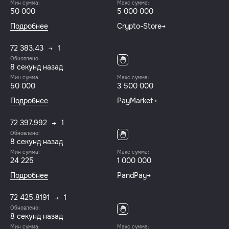
Мин сумма:
Макс сумма:
50 000
5 000 000
Подробнее
Crypto-Store
72 383.43
1
Обновлено:
8 секунд назад
Мин сумма:
Макс сумма:
50 000
3 500 000
Подробнее
PayMarket
72 397.992
1
Обновлено:
8 секунд назад
Мин сумма:
Макс сумма:
24 225
1 000 000
Подробнее
PandPay
72 425.8191
1
Обновлено:
8 секунд назад
Мин сумма:
Макс сумма: