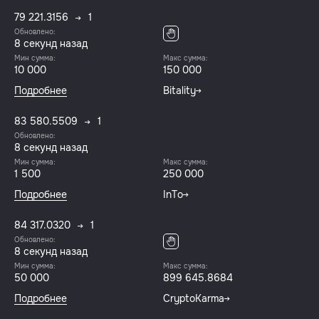
79 221.3156
1
Обновлено:
8 секунд назад
Мин сумма:
Макс сумма:
10 000
150 000
Подробнее
Bitality
83 580.5509
1
Обновлено:
8 секунд назад
Мин сумма:
Макс сумма:
1 500
250 000
Подробнее
InTo
84 317.0320
1
Обновлено:
8 секунд назад
Мин сумма:
Макс сумма:
50 000
899 645.8684
Подробнее
CryptoKarma