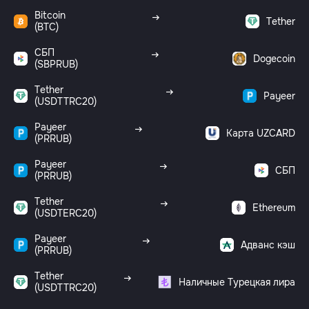
Bitcoin
Tether
(BTC)
СБП
Dogecoin
(SBPRUB)
Tether
Payeer
(USDTTRC20)
Payeer
Карта UZCARD
(PRRUB)
Payeer
СБП
(PRRUB)
Tether
Ethereum
(USDTERC20)
Payeer
Адванс кэш
(PRRUB)
Tether
Наличные Турецкая лира
(USDTTRC20)