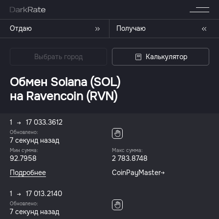
Отдаю
Получаю
Выбрать город
Калькулятор
Обмен Solana (SOL)
на Ravencoin (RVN)
1
17 033.3612
Обновлено:
7 секунд назад
Мин сумма:
Макс сумма:
92.7958
2 783.8748
Подробнее
CoinPayMaster
1
17 013.2140
Обновлено:
7 секунд назад