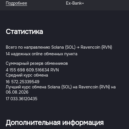
Подробнее
Ex-Bank
Статистика
Всего по направлению Solana (SOL) → Ravencoin (RVN)
14 надежных online обменных пункта
Суммарный резерв обменников
4 155 698 609.516634 RVN
Средний курс обмена
16 572.25339549
Лучший курс обмена Solana (SOL) на Ravencoin (RVN) на
06.08.2026
17 033.36120435
Дополнительная информация