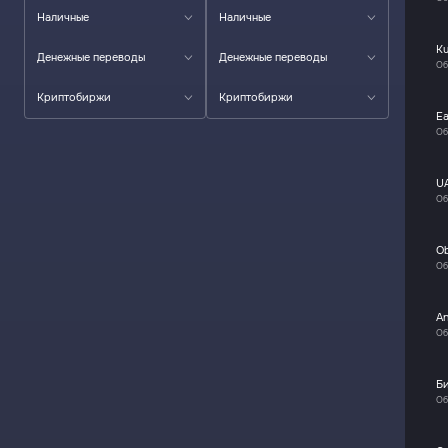
Наличные
Наличные
K
Денежные переводы
Денежные переводы
Об
Криптобиржи
Криптобиржи
Ea
Об
U
Об
O
Об
A
Об
Б
Об