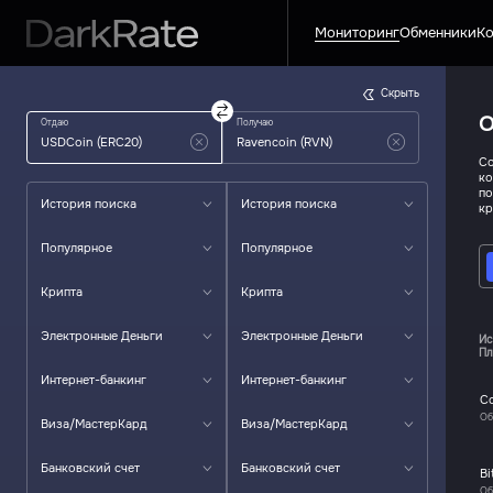
Мониторинг
Обменники
Ко
Скрыть
О
Отдаю
Получаю
Со
ко
по
История поиска
История поиска
кр
Популярное
Популярное
Крипта
Крипта
Электронные Деньги
Электронные Деньги
Ис
Пл
Интернет-банкинг
Интернет-банкинг
C
Об
Виза/МастерКард
Виза/МастерКард
Банковский счет
Банковский счет
Bi
Об