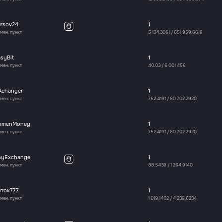
ursov24
1
мен. пункт
5 134.3061
/
651 959.6619
syBit
1
мен. пункт
40.03
/
6 001 456
Achanger
1
мен. пункт
752.4191
/
60 702.2920
bmenMoney
1
мен. пункт
752.4191
/
60 702.2920
nyExchange
1
мен. пункт
88.5439
/
1 264.9140
иток777
1
мен. пункт
1 019.1402
/
4 239.6234