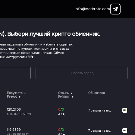
info@darkrate.com
N). Выбери лучший крипто обменник.
брать надежный обменник и избежать скрытых
нформация о курсах, комиссиях и отзывах
иптовалюты в нескольких кликах. Обмен
ые инструменты. 💡🔑
Выбрать город
Получаете
Отзывы
Обновлено
Резерв
Рейтинг
120.2706
0
/
0
7 секунд назад
1 607 873 865.5119
4.7
119.9399
0
/
0
7 секунд назад
47 425 282.8972
4.6