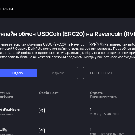
нтакты
нлайн обмен USDCoin (ERC20) на Ravencoin (RV
мневаетесь, как обменять USDC (ERC20) на Ravencoin (RVN)? 🤔 Не знаете, как вы
миссий? Сервис DarkRate поможет найти ответы на все эти вопросы. Подробная и
льзователей собрана в одном месте. 🌟 Сравните, выберите и переведите свои кр
иптовалюты больше не кажется сложным заданием, когда у вас есть все необходим
Отдаю
Получаю
1 USDCERC20
точник
Особенности
Отдаете
атформа
Лимиты мин-макс
oinPayMaster
1
мен. пункт
20 000
/
379 665.2168
tality
1
мен. пункт
12 693.8193
/
634 690.9711