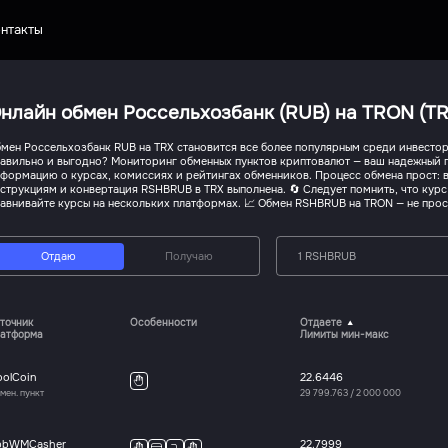
нтакты
нлайн обмен Россельхозбанк (RUB) на TRON (TR
мен Россельхозбанк RUB на TRX становится все более популярным среди инвесторо
авильно и выгодно? Мониторинг обменных пунктов криптовалют — ваш надежный п
формацию о курсах, комиссиях и рейтингах обменников. Процесс обмена прост: 
струкциям и конвертация RSHBRUB в TRX выполнена. 🔄 Следует помнить, что кур
авнивайте курсы на нескольких платформах. 📈 Обмен RSHBRUB на TRON — не прост
Отдаю
Получаю
1 RSHBRUB
точник
Особенности
Отдаете
атформа
Лимиты мин-макс
oolCoin
22.6446
мен. пункт
29 799.763
/
2 000 000
pbWMCasher
22.7999