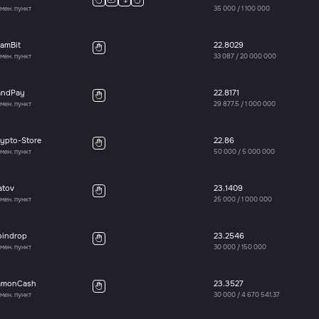
мен. пункт
35 000
/
1 100 000
amBit
22.8029
мен. пункт
33 087
/
20 000 000
andPay
22.8171
мен. пункт
29 877.5
/
1 000 000
ypto-Store
22.86
мен. пункт
50 000
/
5 000 000
atov
23.1409
мен. пункт
25 000
/
1 000 000
oindrop
23.2546
мен. пункт
30 000
/
150 000
amonCash
23.3527
мен. пункт
30 000
/
4 670 541.37