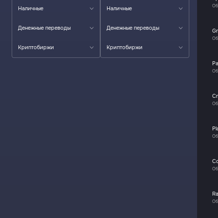
Об
Наличные
Наличные
Денежные переводы
Денежные переводы
Gr
Об
Криптобиржи
Криптобиржи
P
Об
Cr
Об
Pl
Об
C
Об
R
Об