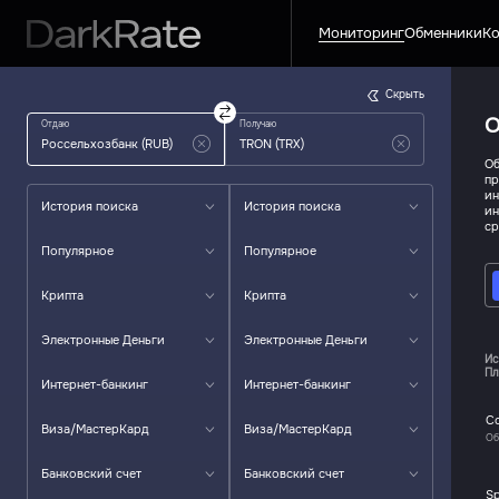
Мониторинг
Обменники
Ко
Скрыть
О
Отдаю
Получаю
Об
пр
ин
История поиска
История поиска
ин
ср
Популярное
Популярное
Крипта
Крипта
Электронные Деньги
Электронные Деньги
Ис
Пл
Интернет-банкинг
Интернет-банкинг
C
Виза/МастерКард
Виза/МастерКард
Об
Банковский счет
Банковский счет
S