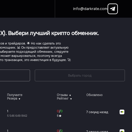
info@darkrate.com
X). Выбери лучший крипто обменник.
в и трейдеров. 🌟 Но как сделать это
омощник. 📊 Он предоставляет актуальную
выбираете подходящий обменник, следуете
с может варьироваться, поэтому всегда
о транзакция, это инвестиция в будущее. 🚀
Выбрать город
Получаете
Отзывы
Обновлено
Резерв
Рейтинг
1
0
/
0
7 секунд назад
5 546 649.1942
5
1
0
/
0
7 секунд назад