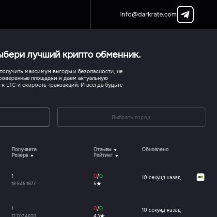
info@darkrate.com
Выбери лучший крипто обменник.
 получить максимум выгоды и безопасности, не
проверенные площадки и даем актуальную
к LTC и скорость транзакций. И всегда будьте
Выбрать город
Получаете
Отзывы
Обновлено
Резерв
Рейтинг
1
0
/
0
11 секунд назад
18 545.1677
5
1
0
/
0
11 секунд назад
17 707.4600
4.3