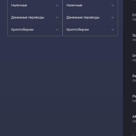
Наличные
Наличные
Cr
Денежные переводы
Денежные переводы
Об
Криптобиржи
Криптобиржи
S
Об
Gr
Об
R
Об
Pl
Об
Al
Об