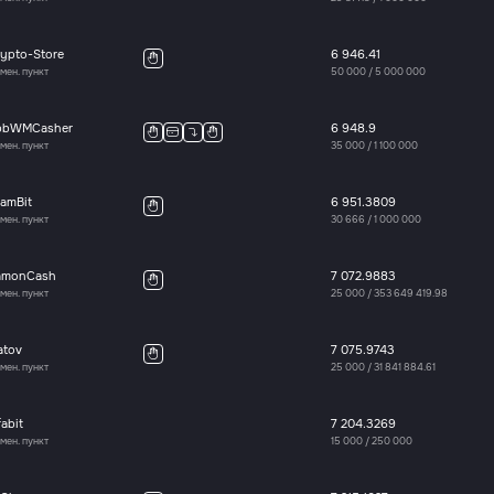
ypto-Store
6 946.41
мен. пункт
50 000
/
5 000 000
pbWMCasher
6 948.9
мен. пункт
35 000
/
1 100 000
amBit
6 951.3809
мен. пункт
30 666
/
1 000 000
amonCash
7 072.9883
мен. пункт
25 000
/
353 649 419.98
atov
7 075.9743
мен. пункт
25 000
/
31 841 884.61
fabit
7 204.3269
мен. пункт
15 000
/
250 000