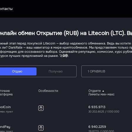
нтакты
нлайн обмен Открытие (RUB) на Litecoin (LTC). 
жный этап перед покупкой Litecoin — выбор надежного обменника. Ведь вы хотите
к ли? DarkRate — ваш навигатор в мире криптообменов. Мы представляем только 
формацию для осознанного выбора. Оценивайте репутацию, комиссии, курс рубля 
курсе лучших предложений на рынке. 🚀🔒🌐.
Отдаю
Получаю
1 OPNBRUB
точник
Особенности
Отдаете
атформа
Лимиты мин-макс
oolCoin
6 935.9713
мен. пункт
30 202.4625
/
1 000 000
andPay
6 940.2259
мен. пункт
29 877.5
/
1 000 000