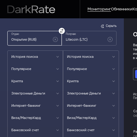
Мониторинг
Обменники
Ко
Скрыть
О
Отдаю
Получаю
Ва
та
ин
История поиска
История поиска
в 
Популярное
Популярное
Крипта
Крипта
Электронные Деньги
Электронные Деньги
Ис
Пл
Интернет-банкинг
Интернет-банкинг
C
Об
Виза/МастерКард
Виза/МастерКард
Банковский счет
Банковский счет
P
Об