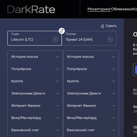
Мониторинг
Обменники
Ко
Скрыть
О
Отдаю
Получаю
В 
Во
вм
История поиска
История поиска
Популярное
Популярное
Крипта
Крипта
Ис
Электронные Деньги
Электронные Деньги
Пл
Интернет-банкинг
Интернет-банкинг
Be
Об
Виза/МастерКард
Виза/МастерКард
O
Банковский счет
Банковский счет
Об