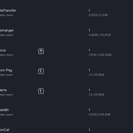
taTransfer
1
мен. пункт
0.2723
/
2.7236
Achanger
1
мен. пункт
4.0935
/
101.4725
асса
1
мен. пункт
1.3719
/
1 010.7949
oco-Pay
1
мен. пункт
1.3
/
137.3014
ахта
1
мен. пункт
1.3
/
137.3014
sloBit
1
мен. пункт
0.5553
/
69.4136
oinCat
1