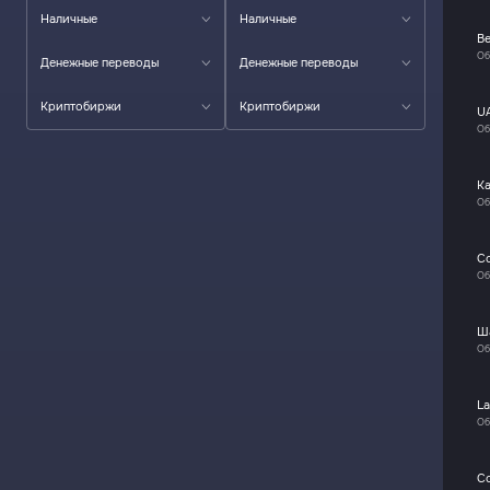
Наличные
Наличные
Be
Об
Денежные переводы
Денежные переводы
Криптобиржи
Криптобиржи
U
Об
К
Об
C
Об
Ш
Об
La
Об
C