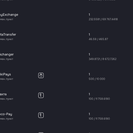
nyExchange
1
мен. пункт
232.5581
/
69 767.4418
taTransfer
1
мен. пункт
46.59
/
465.87
Achanger
1
мен. пункт
349.8721
/
8 672.7262
ikiPays
1
мен. пункт
500
/
10 000
ахта
1
мен. пункт
100
/
11 758.6190
oco-Pay
1
мен. пункт
100
/
11 758.6190