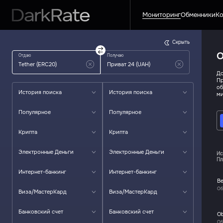
Мониторинг
Обменники
Ко
Скрыть
О
Отдаю
Получаю
До
Пр
об
История поиска
История поиска
ми
Популярное
Популярное
Крипта
Крипта
Электронные Деньги
Электронные Деньги
Ис
Пл
Интернет-банкинг
Интернет-банкинг
Be
Об
Виза/МастерКард
Виза/МастерКард
Банковский счет
Банковский счет
O
Об