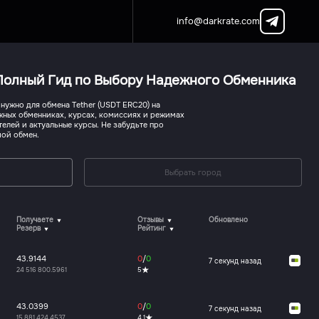
info@darkrate.com
 Полный Гид по Выбору Надежного Обменника
нужно для обмена Tether (USDT ERC20) на
жных обменниках, курсах, комиссиях и режимах
елей и актуальные курсы. Не забудьте про
шой обмен.
Выбрать город
Получаете
Отзывы
Обновлено
Резерв
Рейтинг
43.9144
0
/
0
7 секунд назад
24 516 800.5961
5
43.0399
0
/
0
7 секунд назад
15 881 424.4537
4.1