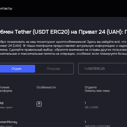
нтакты
бмен Tether (USDT ERC20) на Приват 24 (UAH):
бро пожаловать на наш мониторинг криптообменников! Здесь вы найдёте всё, что 
иват 24 (UAH). 🎯 Наша платформа предоставляет актуальную информацию о наде
мена. Сделайте правильный выбор: обратите внимание на отзывы других пользоват
нимальные и максимальные лимиты на операции, особенно если планируете боль
Отдаю
Получаю
1 USDTERC20
точник
Особенности
Отдаете
атформа
Лимиты мин-макс
lqi
1
мен. пункт
125
/
3 000
bmenMoney
1
мен. пункт
348.5132
/
11 617.1088