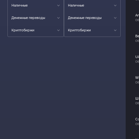
Наличные
Наличные
A
Денежные переводы
Денежные переводы
Об
Криптобиржи
Криптобиржи
Be
Об
U
Об
W
Об
Ш
Об
C
Об