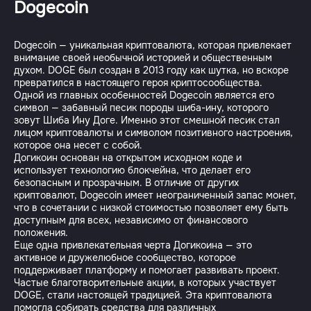
Dogecoin
Dogecoin — уникальная криптовалюта, которая привлекает
внимание своей необычной историей и общественным
духом. DOGE был создан в 2013 году как шутка, но вскоре
превратился в настоящего героя криптосообщества.
Одной из главных особенностей Dogecoin является его
символ — забавный песик породы шиба-ину, которого
зовут Шиба Ину Доге. Именно этот смешной песик стал
лицом криптовалюты и символом позитивного настроения,
которое она несет с собой.
Догикоин основан на открытом исходном коде и
использует технологию блокчейна, что делает его
безопасным и прозрачным. В отличие от других
криптовалют, Dogecoin имеет неограниченный запас монет,
что в сочетании с низкой стоимостью позволяет ему быть
доступным для всех, независимо от финансового
положения.
Еще одна привлекательная черта Догикоина — это
активное и дружелюбное сообщество, которое
поддерживает платформу и помогает развивать проект.
Частые благотворительные акции, в которых участвует
DOGE, стали настоящей традицией. Эта криптовалюта
помогла собирать средства для различных