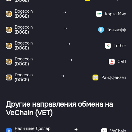
(DOGE)
Dogecoin
Карта Мир
(DOGE)
Dogecoin
Тинькофф
(DOGE)
Dogecoin
Tether
(DOGE)
Dogecoin
СБП
(DOGE)
Dogecoin
Райффайзен
(DOGE)
Другие направления обмена на
VeChain (VET)
Наличные Доллар
VeChain