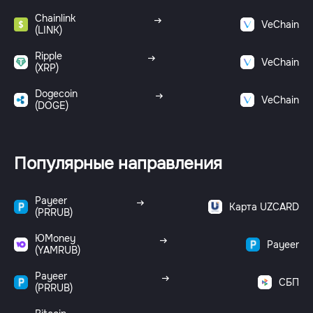
Chainlink
VeChain
(LINK)
Ripple
VeChain
(XRP)
Dogecoin
VeChain
(DOGE)
Популярные направления
Payeer
Карта UZCARD
(PRRUB)
ЮMoney
Payeer
(YAMRUB)
Payeer
СБП
(PRRUB)