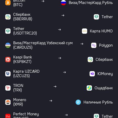
Bitcoin
Виза/МастерКард Рубль
(BTC)
Сбербанк
Tether
(SBERRUB)
Tether
Карта HUMO
(USDTTRC20)
Виза/МастерКард Узбекский сум
Polygon
(CARDUZS)
Kaspi Bank
Сбербанк
(KSPBKZT)
Карта UZCARD
ЮMoney
(UZCUZS)
TRON
Ощадбанк
(TRX)
Monero
Наличные Рубль
(XMR)
Perfect Money
Tether