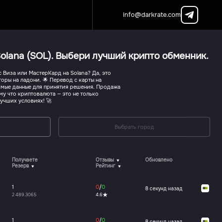
info@darkrate.com
olana (SOL). Выбери лучший крипто обменник.
 Виза или МастерКард на Solana? Да, это
оры на ладони. 🌟 Перевод с карты на
димые данные для принятия решения. Продажа
ому что криптовалюта — это не только
лучших условиях! 🚀
Выбрать город
Получаете
Отзывы
Обновлено
Резерв
Рейтинг
1
0
/
0
8 секунд назад
2 489.3065
4.6
1
0
/
0
8 секунд назад