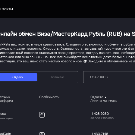
нтакты
нлайн обмен Виза/МастерКард Рубль (RUB) на S
rkRate ваш компас в мире криптовалют. Слышали о возможности обменять рубли с
зможно и даже несложно. Скорость, безопасность, актуальный курс — все эти факт
иптовалютный кошелек становится проще простого, когда у вас есть все необхо
sterCard или Visa за SOL? На DarkRate вы найдете все ответы и даже больше. Пот
вестиция, это ваш шанс стать частью нового мира. 🌍 Заходите и обменяйтесь на 
Отдаю
Получаю
1 CARDRUB
точник
Особенности
Отдаете
атформа
Лимиты мин-макс
асса
11 428.9260
мен. пункт
50 000
/
200 000
oolCoin
11 433.7148