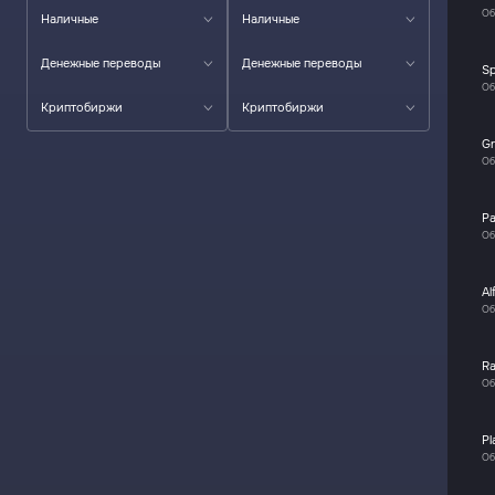
Об
Наличные
Наличные
Денежные переводы
Денежные переводы
S
Об
Криптобиржи
Криптобиржи
Gr
Об
P
Об
Al
Об
R
Об
Pl
Об