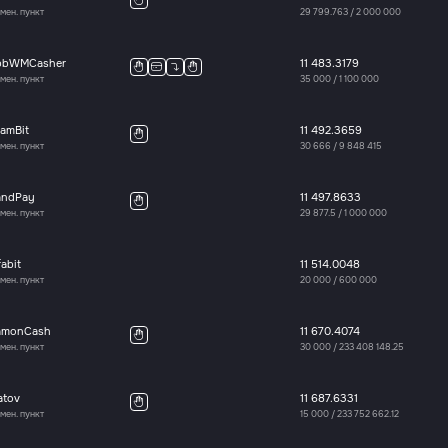
мен. пункт
29 799.763
/
2 000 000
pbWMCasher
11 483.3179
мен. пункт
35 000
/
1 100 000
amBit
11 492.3659
мен. пункт
30 666
/
9 848 415
andPay
11 497.8633
мен. пункт
29 877.5
/
1 000 000
fabit
11 514.0048
мен. пункт
20 000
/
600 000
amonCash
11 670.4074
мен. пункт
30 000
/
233 408 148.25
atov
11 687.6331
мен. пункт
15 000
/
233 752 662.12