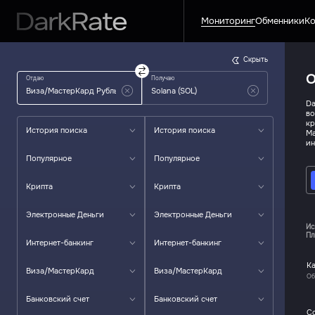
Мониторинг
Обменники
Ко
Скрыть
О
Отдаю
Получаю
Da
во
кр
История поиска
История поиска
Ma
ин
Популярное
Популярное
Крипта
Крипта
Электронные Деньги
Электронные Деньги
Ис
Пл
Интернет-банкинг
Интернет-банкинг
К
Виза/МастерКард
Виза/МастерКард
Об
Банковский счет
Банковский счет
C