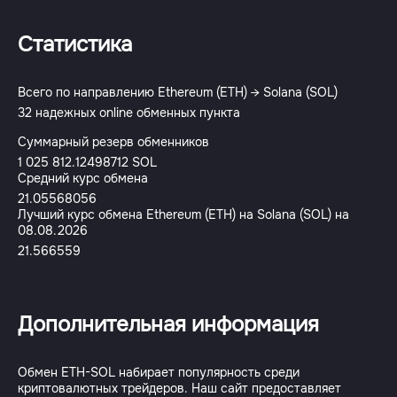
Статистика
Всего по направлению Ethereum (ETH) → Solana (SOL)
32 надежных online обменных пункта
Суммарный резерв обменников
1 025 812.12498712 SOL
Средний курс обмена
21.05568056
Лучший курс обмена Ethereum (ETH) на Solana (SOL) на
08.08.2026
21.566559
Дополнительная информация
Обмен ETH-SOL набирает популярность среди
криптовалютных трейдеров. Наш сайт предоставляет