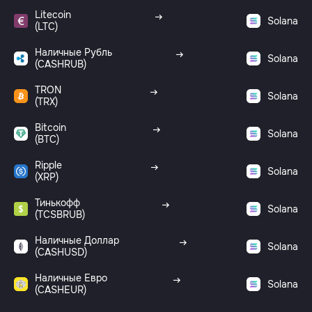
Litecoin
Solana
(LTC)
Наличные Рубль
Solana
(CASHRUB)
TRON
Solana
(TRX)
Bitcoin
Solana
(BTC)
Ripple
Solana
(XRP)
Тинькофф
Solana
(TCSBRUB)
Наличные Доллар
Solana
(CASHUSD)
Наличные Евро
Solana
(CASHEUR)