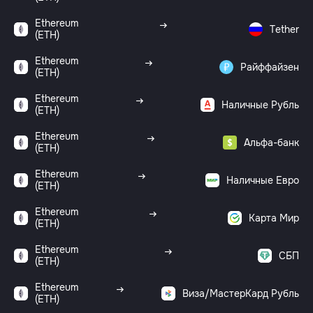
Ethereum
Tether
(ETH)
Ethereum
Райффайзен
(ETH)
Ethereum
Наличные Рубль
(ETH)
Ethereum
Альфа-банк
(ETH)
Ethereum
Наличные Евро
(ETH)
Ethereum
Карта Мир
(ETH)
Ethereum
СБП
(ETH)
Ethereum
Виза/МастерКард Рубль
(ETH)