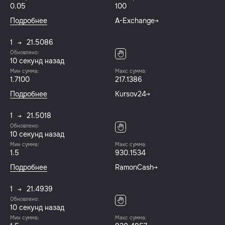
0.05
100
Подробнее
A-Exchange
1
21.5086
Обновлено:
11 секунд назад
Мин сумма:
Макс сумма:
1.7100
217.1386
Подробнее
Kursov24
1
21.5018
Обновлено:
11 секунд назад
Мин сумма:
Макс сумма:
1.5
930.1534
Подробнее
RamonCash
1
21.4939
Обновлено:
11 секунд назад
Мин сумма:
Макс сумма: