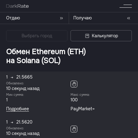
Отдаю
Получаю
Выбрать город
Калькулятор
Обмен Ethereum (ETH)
на Solana (SOL)
1
21.5665
Обновлено:
11 секунд назад
Мин сумма:
Макс сумма:
1
100
Подробнее
PayMarket
1
21.5620
Обновлено:
11 секунд назад