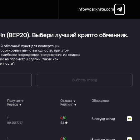
info@darkrate.com
in (BEP20). Выбери лучший крипто обменник.
й обменный пункт для конвертации
отсортированные по выгодности, при этом
ь наиболее подходящее предложение из списка
ие на параметры сделки, такие как
енности".
Выбрать город
Получаете
Отзывы
Обновлено
Резерв
Рейтинг
1
0
/
0
6 секунд назад
89 261.7737
4.6
1
0
/
0
6 секунд назад