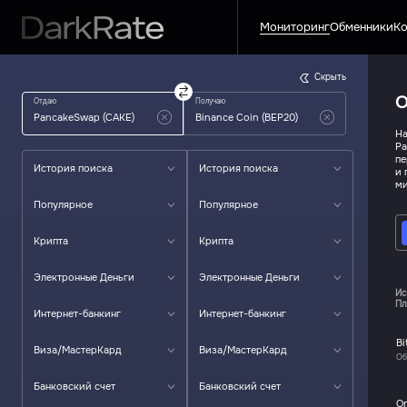
Мониторинг
Обменники
Ко
Скрыть
О
Отдаю
Получаю
На
Pa
пе
История поиска
История поиска
и 
ми
Популярное
Популярное
Крипта
Крипта
Электронные Деньги
Электронные Деньги
Ис
Пл
Интернет-банкинг
Интернет-банкинг
Bi
Виза/МастерКард
Виза/МастерКард
Об
Банковский счет
Банковский счет
O