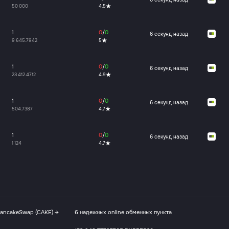
50 000
4.5
1
0
/
0
6 секунд назад
9 645.7942
5
1
0
/
0
6 секунд назад
23 412.4712
4.9
1
0
/
0
6 секунд назад
504.7387
4.7
1
0
/
0
6 секунд назад
1 124
4.7
PancakeSwap (CAKE) →
6 надежных online обменных пункта