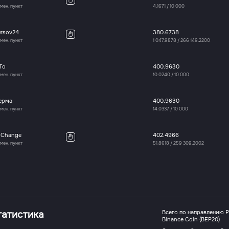
мен. пункт
4.1671
/
10 000
ursov24
380.6738
мен. пункт
1 047.9878
/
266 149.2200
To
400.9630
мен. пункт
10.0240
/
10 000
ерма
400.9630
мен. пункт
14.0337
/
10 000
oChange
402.4966
мен. пункт
51.8618
/
259 309.2002
татистика
Всего по направлению 
Binance Coin (BEP20)