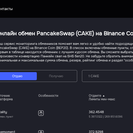
нтакты
нлайн обмен PancakeSwap (CAKE) на Binance Co
ш сервис мониторинга обменников поможет вам легко и удобно найти подходящи
ncakeSwap (CAKE) на Binance Coin (BEP20). В список включены обменные пункты, 
рвым в таблице находится обменник с лучшим курсом обмена. Вы сможете выбрат
произвести конвертацию Панкейк свап на БНБ беп20. Не забудьте обратить вниман
нимальная и максимальная сумма обмена, резерв, рейтинг обмена и раздел "особ
Отдаю
Получаю
1 CAKE
точник
Особенности
Отдаете
атформа
Лимиты мин-макс
tality
362.4548
мен. пункт
5 397.0322
/
269 851.6096
nemoment
372.9298