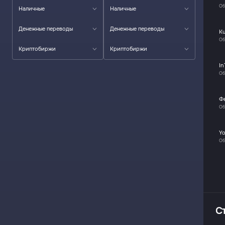
Об
Наличные
Наличные
Денежные переводы
Денежные переводы
K
Об
Криптобиржи
Криптобиржи
In
Об
Ф
Об
Y
Об
С