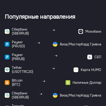
Популярные направления
Сбербанк
Монобанк
(SBERRUB)
Payeer
Виза/МастерКард Гривна
(PRUSD)
Payeer
СБП
(PRRUB)
Tether
Карта HUMO
(USDTTRC20)
Bitcoin
Наличные Доллар
(BTC)
Сбербанк
Виза/МастерКард Гривна
(SBERRUB)