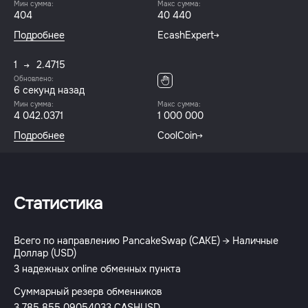
Мин сумма:
Макс сумма:
404
40 440
Подробнее
EcashExpert
1
2.4715
Обновлено:
6 секунд назад
Мин сумма:
Макс сумма:
4 042.0371
1 000 000
Подробнее
CoolCoin
Статистика
Всего по направлению PancakeSwap (CAKE) → Наличные
Доллар (USD)
3 надежных online обменных пункта
Суммарный резерв обменников
3 785 855.09054033 CASHUSD