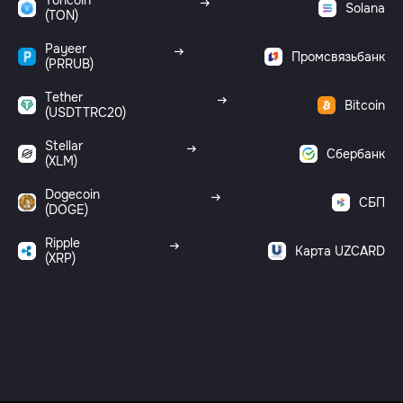
Toncoin
Solana
(TON)
Payeer
Промсвязьбанк
(PRRUB)
Tether
Bitcoin
(USDTTRC20)
Stellar
Сбербанк
(XLM)
Dogecoin
СБП
(DOGE)
Ripple
Карта UZCARD
(XRP)