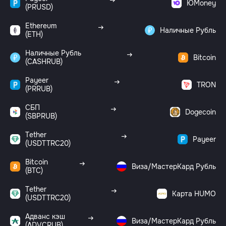
ЮMoney
(PRUSD)
Ethereum
Наличные Рубль
(ETH)
Наличные Рубль
Bitcoin
(CASHRUB)
Payeer
TRON
(PRRUB)
СБП
Dogecoin
(SBPRUB)
Tether
Payeer
(USDTTRC20)
Bitcoin
Виза/МастерКард Рубль
(BTC)
Tether
Карта HUMO
(USDTTRC20)
Адванс кэш
Виза/МастерКард Рубль
(ADVCRUB)