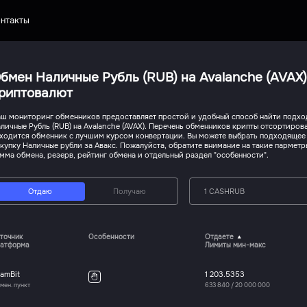
нтакты
бмен Наличные Рубль (RUB) на Avalanche (AVAX)
риптовалют
ш мониторинг обменников предоставляет простой и удобный способ найти подх
личные Рубль (RUB) на Avalanche (AVAX). Перечень обменников крипты отсортирова
ходится обменник с лучшим курсом конвертации. Вы можете выбрать подходящее
купку Наличные рубли за Авакс. Пожалуйста, обратите внимание на такие пармет
мма обмена, резерв, рейтинг обмена и отдельный раздел "особенности".
Отдаю
Получаю
1 CASHRUB
точник
Особенности
Отдаете
атформа
Лимиты мин-макс
amBit
1 203.5353
мен. пункт
633 840
/
20 000 000