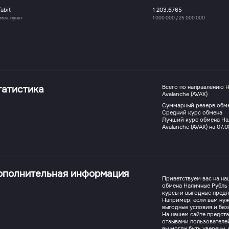
fabit
1 203.6765
мен. пункт
1 000 000
/
25 000 000
татистика
Всего по направлению Н
Avalanche (AVAX)
Суммарный резерв обм
Средний курс обмена
Лучший курс обмена Нал
Avalanche (AVAX) на 07.
ополнительная информация
Приветствуем вас на на
обмена Наличные Рубль (
курсы и выгодные пред
Например, если вам нуж
выгодные условия и без
На нашем сайте предст
отзывами пользователе
вы могли быть уверены,