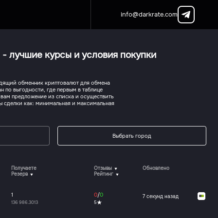
info@darkrate.com
 - лучшие курсы и условия покупки
одящий обменник криптовалют для обмена
н по выгодности, где первым в таблице
 вам предложение из списка и осуществить
ры сделки как: минимальная и максимальная
Выбрать город
Получаете
Отзывы
Обновлено
Резерв
Рейтинг
1
0
/
0
7 секунд назад
136 986.3013
5