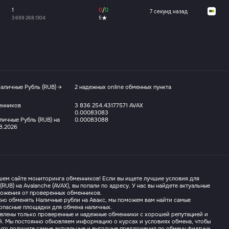
1
0
/
0
7 секунд назад
3 699 268.1304
5
аличные Рубль (RUB) →
2 надежных online обменных пункта
енников
3 836 254.43177571 AVAX
0.00083083
ичные Рубль (RUB) на
0.00083088
08.2026
шем сайте мониторинга обменников! Если вы ищете лучшие условия для
RUB) на Avalanche (AVAX), вы попали по адресу. У нас вы найдете актуальные
ложения от проверенных обменников.
но обменять Наличные рубли на Авакс, мы поможем вам найти самые
опасные площадки для обмена наличных.
авлены только проверенные и надежные обменники с хорошей репутацией и
й. Мы постоянно обновляем информацию о курсах и условиях обмена, чтобы
 что получите самые актуальные и выгодные предложения по обмену фиатных