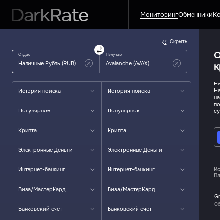
Мониторинг
Обменники
Ко
Скрыть
О
Отдаю
Получаю
к
На
На
История поиска
История поиска
на
по
Популярное
Популярное
су
Крипта
Крипта
Электронные Деньги
Электронные Деньги
Интернет-банкинг
Интернет-банкинг
Ис
Пл
Виза/МастерКард
Виза/МастерКард
Gr
Об
Банковский счет
Банковский счет