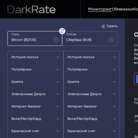
Мониторинг
Обменники
Ко
Скрыть
О
Отдаю
Получаю
Ст
фи
Ка
История поиска
История поиска
Ве
во
Популярное
Популярное
Крипта
Крипта
Электронные Деньги
Электронные Деньги
Ис
Пл
Интернет-банкинг
Интернет-банкинг
24
Виза/МастерКард
Виза/МастерКард
Об
Банковский счет
Банковский счет
S