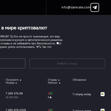
info@darkrate.com
 в мире криптовалют
RRUB? 🤔 Это не просто транзакция; это ваш
 возможен в ручном и автоматическом режимах.
тзывы и не забывайте про безопасность. 🛡️⚖️
нужно уметь использовать. ⚒️🔍 Так что
Выбрать город
Получаете
Отзывы
Обновлено
Резерв
Рейтинг
7 298 376.98
0
/
0
7 секунд назад
25 000 000
5
7 280 476.0325
0
/
0
7 секунд назад