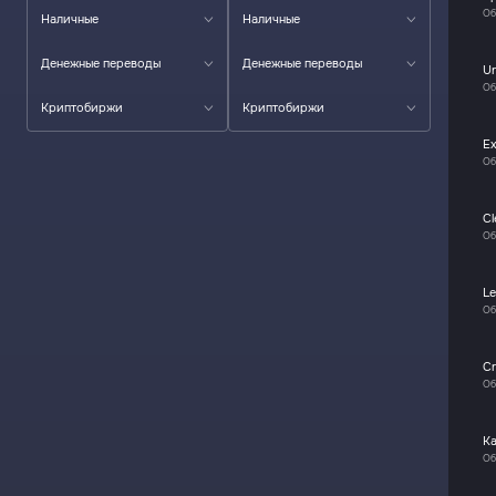
Об
Наличные
Наличные
Денежные переводы
Денежные переводы
U
Об
Криптобиржи
Криптобиржи
E
Об
C
Об
L
Об
C
Об
К
Об