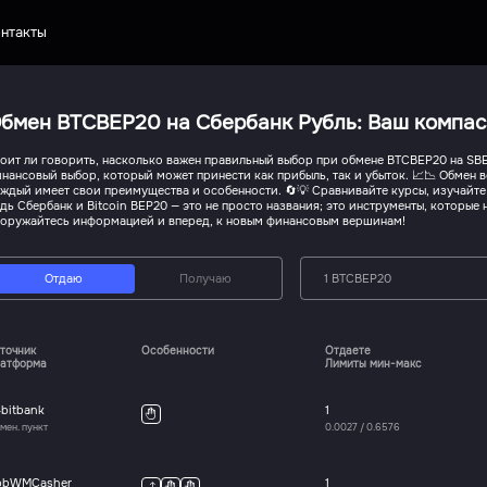
нтакты
бмен BTCBEP20 на Сбербанк Рубль: Ваш компас
оит ли говорить, насколько важен правильный выбор при обмене BTCBEP20 на SBE
нансовый выбор, который может принести как прибыль, так и убыток. 📈📉 Обмен
ждый имеет свои преимущества и особенности. 🔄💡 Сравнивайте курсы, изучайте о
дь Сбербанк и Bitcoin BEP20 — это не просто названия; это инструменты, которые 
оружайтесь информацией и вперед, к новым финансовым вершинам!
Отдаю
Получаю
1 BTCBEP20
точник
Особенности
Отдаете
атформа
Лимиты мин-макс
bitbank
1
мен. пункт
0.0027
/
0.6576
pbWMCasher
1