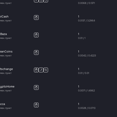
мен. пункт
0.0068
/
0.1371
niCash
1
мен. пункт
0.0137
/
3.2964
xBaza
1
мен. пункт
0.01
/
1
leanCoins
1
мен. пункт
0.0042
/
0.4223
etschange
1
мен. пункт
0.01
/
0.01
ryptoHome
1
мен. пункт
0.0071
/
1.4962
асса
1
мен. пункт
0.0028
/
0.0713