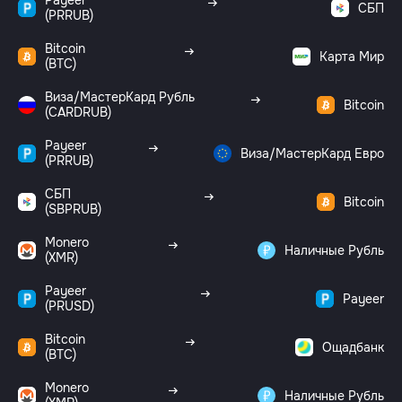
Payeer
СБП
(PRRUB)
Bitcoin
Карта Мир
(BTC)
Виза/МастерКард Рубль
Bitcoin
(CARDRUB)
Payeer
Виза/МастерКард Евро
(PRRUB)
СБП
Bitcoin
(SBPRUB)
Monero
Наличные Рубль
(XMR)
Payeer
Payeer
(PRUSD)
Bitcoin
Ощадбанк
(BTC)
Monero
Наличные Рубль