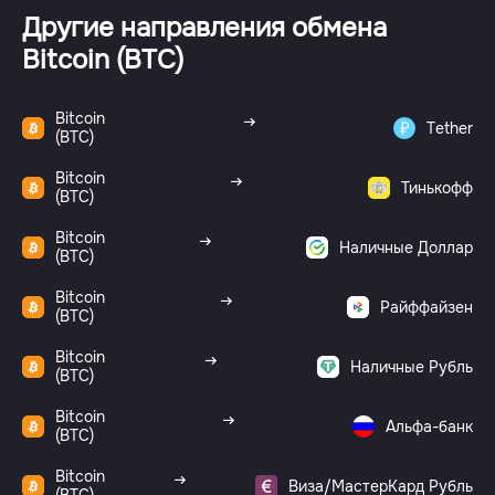
Другие направления обмена
Bitcoin (BTC)
Bitcoin
Tether
(BTC)
Bitcoin
Тинькофф
(BTC)
Bitcoin
Наличные Доллар
(BTC)
Bitcoin
Райффайзен
(BTC)
Bitcoin
Наличные Рубль
(BTC)
Bitcoin
Альфа-банк
(BTC)
Bitcoin
Виза/МастерКард Рубль