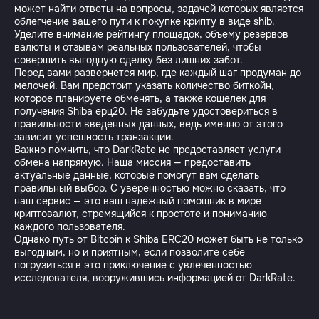
может найти ответы на вопросы, задачей которых является
облегчение вашего пути к покупке крипту в виде shib.
Уделите внимание рейтингу площадок, объему резервов
валюты и отзывам реальных пользователей, чтобы
совершить выгодную сделку без лишних забот.
Перед вами развернется мир, где каждый шаг продуман до
мелочей. Вам предстоит указать количество биткойн,
которое планируете обменять, а также кошелек для
получения Shiba ерц20. Не забудьте удостовериться в
правильности введенных данных, ведь именно от этого
зависит успешность транзакции.
Важно помнить, что DarkRate не предоставляет услуги
обмена напрямую. Наша миссия — предоставить
актуальные данные, которые помогут вам сделать
правильный выбор. С уверенностью можно сказать, что
наш сервис — это ваш надежный помощник в мире
криптовалют, стремящийся к простоте и пониманию
каждого пользователя.
Однако путь от Bitcoin к Shiba ERC20 может быть не только
выгодным, но и приятным, если позволите себе
погрузиться в это приключение с увлеченностью
исследователя, вооружившись информацией от DarkRate.