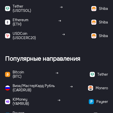
Tether
Shiba
(USDTSOL)
Ethereum
Shiba
(ETH)
USDCoin
Shiba
(USDCERC20)
Популярные направления
Bitcoin
Tether
(BTC)
Виза/МастерКард Рубль
Monero
(CARDRUB)
ЮMoney
Payeer
(YAMRUB)