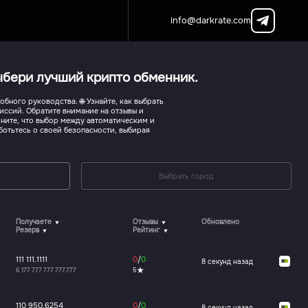
info@darkrate.com
Выбери лучший крипто обменник.
бного руководства. 🌐 Узнайте, как выбрать
ссий. Обратите внимание на отзывы и
ните, что выбор между автоматическим и
отьтесь о своей безопасности, выбирая
Выбрать город
Получаете
Отзывы
Обновлено
Резерв
Рейтинг
111 111.1111
0
/
0
9 секунд назад
6 177 777 777 777.777
5
110 950.6254
0
/
0
9 секунд назад