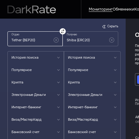
Мониторинг
Обменники
Ко
Скрыть
О
Отдаю
Получаю
Пе
по
ре
История поиска
История поиска
ру
пр
Популярное
Популярное
Крипта
Крипта
Электронные Деньги
Электронные Деньги
Ис
Пл
Интернет-банкинг
Интернет-банкинг
Al
Виза/МастерКард
Виза/МастерКард
Об
Банковский счет
Банковский счет
C