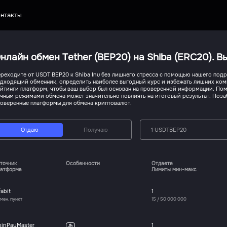
нтакты
нлайн обмен Tether (BEP20) на Shiba (ERC20). 
реходите от USDT BEP20 к Shiba Inu без лишнего стресса с помощью нашего подро
дходящий обменник, определить наиболее выгодный курс и избежать лишних коми
йтинги платформ, чтобы ваш выбор был основан на проверенной информации. Пом
чным режимами обмена может значительно повлиять на итоговый результат. Позаб
оверенные платформы для обмена криптовалют.
Отдаю
Получаю
1 USDTBEP20
точник
Особенности
Отдаете
атформа
Лимиты мин-макс
fabit
1
мен. пункт
15
/
50 000 000
oinPayMaster
1