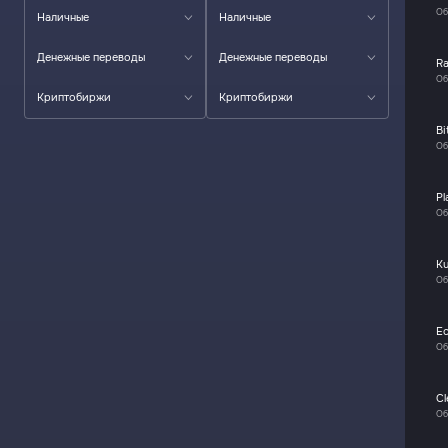
Об
Наличные
Наличные
Денежные переводы
Денежные переводы
R
Об
Криптобиржи
Криптобиржи
Bi
Об
Pl
Об
K
Об
E
Об
C
Об