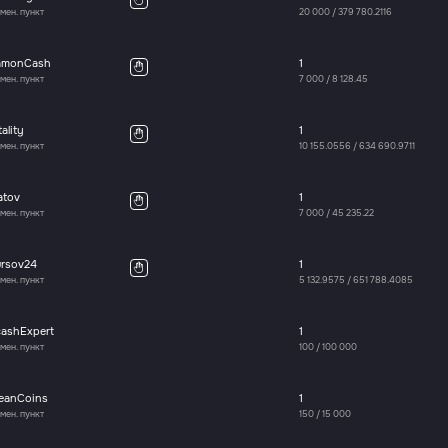
мен. пункт
20 000
/
379 780.2116
amonCash
1
мен. пункт
7 000
/
8 128.45
tality
1
мен. пункт
10 155.0556
/
634 690.9711
atov
1
мен. пункт
7 000
/
45 235.22
ursov24
1
мен. пункт
5 132.9575
/
651 788.4085
cashExpert
1
мен. пункт
100
/
100 000
leanCoins
1
мен. пункт
150
/
15 000