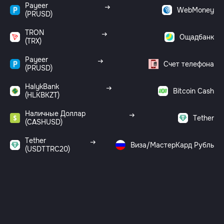
Payeer
WebMoney
(PRUSD)
TRON
Ощадбанк
(TRX)
Payeer
Счет телефона
(PRUSD)
HalykBank
Bitcoin Cash
(HLKBKZT)
Наличные Доллар
Tether
(CASHUSD)
Tether
Виза/МастерКард Рубль
(USDTTRC20)