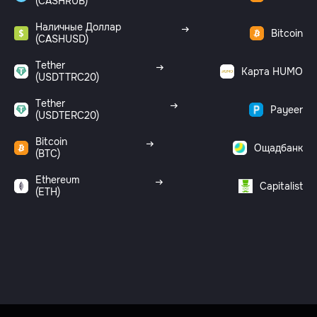
(CASHRUB)
Наличные Доллар
Bitcoin
(CASHUSD)
Tether
Карта HUMO
(USDTTRC20)
Tether
Payeer
(USDTERC20)
Bitcoin
Ощадбанк
(BTC)
Ethereum
Capitalist
(ETH)