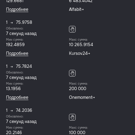
129.6681
6 483.4042
Подробнее
Alfabit
1
75.9758
Обновлено:
8 секунд назад
Мин сумма:
Макс сумма:
192.4859
10 265.9154
Подробнее
Kursov24
1
75.7824
Обновлено:
8 секунд назад
Мин сумма:
Макс сумма:
13.1956
200 000
Подробнее
Onemoment
1
74.2036
Обновлено:
8 секунд назад
Мин сумма:
Макс сумма:
20.2146
100 000