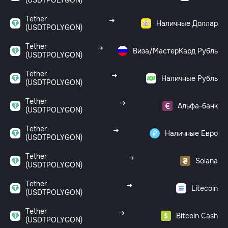
(USDTPOLYGON)
Tether
Наличные Доллар
(USDTPOLYGON)
Tether
Виза/МастерКард Рубль
(USDTPOLYGON)
Tether
Наличные Рубль
(USDTPOLYGON)
Tether
Альфа-банк
(USDTPOLYGON)
Tether
Наличные Евро
(USDTPOLYGON)
Tether
Solana
(USDTPOLYGON)
Tether
Litecoin
(USDTPOLYGON)
Tether
Bitcoin Cash
(USDTPOLYGON)