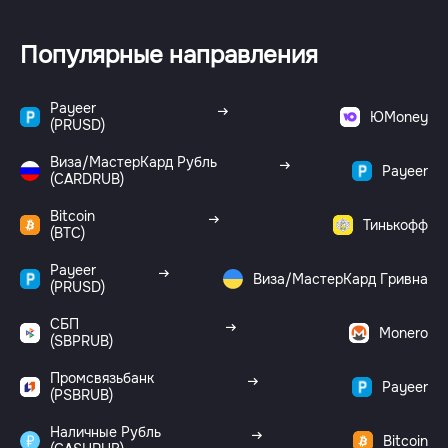
Популярные направления
Payeer
ЮMoney
(PRUSD)
Виза/МастерКард Рубль
Payeer
(CARDRUB)
Bitcoin
Тинькофф
(BTC)
Payeer
Виза/МастерКард Гривна
(PRUSD)
СБП
Monero
(SBPRUB)
Промсвязьбанк
Payeer
(PSBRUB)
Наличные Рубль
Bitcoin