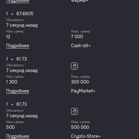
Подробнее
Ферма
1
67.6605
Обновлено:
8 секунд назад
Мин сумма:
Макс сумма:
12
7 000
Подробнее
Cash-bit
1
61.73
Обновлено:
8 секунд назад
Мин сумма:
Макс сумма:
1 300
300 000
Подробнее
PayMarket
1
61.73
Обновлено:
8 секунд назад
Мин сумма:
Макс сумма:
500
500 000
Подробнее
Crypto-Store