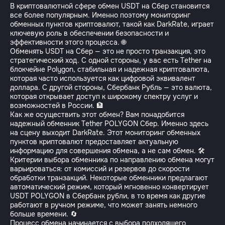
В криптовалютной сфере обмен USDT на Сбер становится
все более популярным. Именно поэтому мониторинг
обменных пунктов криптовалют, такой как DarkRate, играет
ключевую роль в обеспечении безопасности и
эффективности этого процесса. 🌐
Обменять USDT на Сбер — это не просто транзакция, это
стратегический ход. С одной стороны, у вас есть Tether на
блокчейне Polygon, стабильная и надежная криптовалюта,
которая часто используется как цифровой эквивалент
доллара. С другой стороны, Сбербанк Рубль — это валюта,
которая открывает доступ к широкому спектру услуг и
возможностей в России. 🏦
Как же осуществить этот обмен? Вам понадобится
надежный обменник Tether POLYGON Сбер. Именно здесь
на сцену выходит DarkRate. Этот мониторинг обменных
пунктов криптовалют предоставляет актуальную
информацию для совершения обмена, а не сам обмен. 🛠️
Критерии выбора обменника по направлению обмена могут
варьироваться: от комиссий и резервов до скорости
обработки транзакций. Некоторые обменники предлагают
автоматический режим, который мгновенно конвертирует
USDT POLYGON в Сбербанк рубли, в то время как другие
работают в ручном режиме, что может занять немного
больше времени. 🔄
Процесс обмена начинается с выбора подходящего