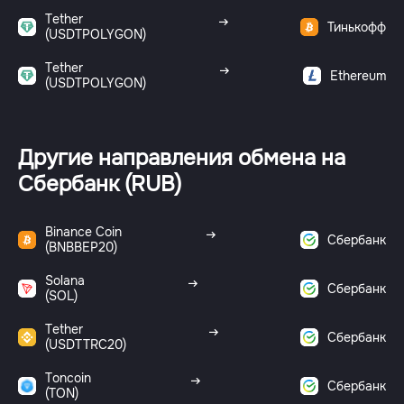
Tether
Тинькофф
(USDTPOLYGON)
Tether
Ethereum
(USDTPOLYGON)
Другие направления обмена на
Сбербанк (RUB)
Binance Coin
Сбербанк
(BNBBEP20)
Solana
Сбербанк
(SOL)
Tether
Сбербанк
(USDTTRC20)
Toncoin
Сбербанк
(TON)