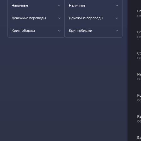
Наличные
Наличные
P
Об
Денежные переводы
Денежные переводы
Криптобиржи
Криптобиржи
Bi
Об
C
Об
Pl
Об
K
Об
R
Об
Ea