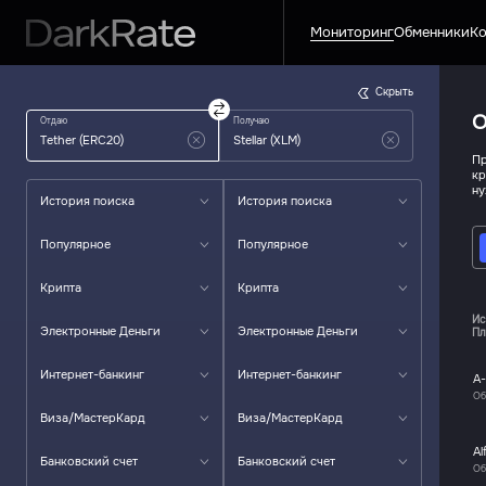
Мониторинг
Обменники
Ко
Скрыть
О
Отдаю
Получаю
Пр
кр
ну
История поиска
История поиска
Популярное
Популярное
Крипта
Крипта
Ис
Электронные Деньги
Электронные Деньги
Пл
Интернет-банкинг
Интернет-банкинг
A
Об
Виза/МастерКард
Виза/МастерКард
Al
Банковский счет
Банковский счет
Об