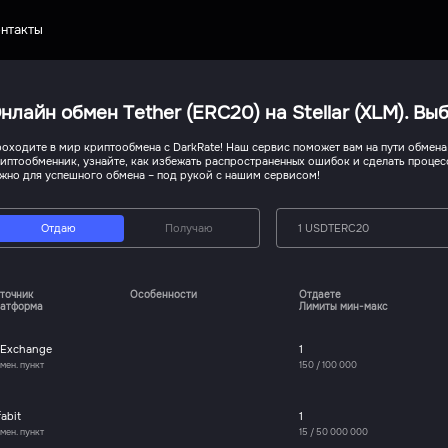
нтакты
нлайн обмен Tether (ERC20) на Stellar (XLM). В
оходите в мир криптообмена с DarkRate! Наш сервис поможет вам на пути обмена T
иптообменник, узнайте, как избежать распространенных ошибок и сделать процес
жно для успешного обмена – под рукой с нашим сервисом!
Отдаю
Получаю
1 USDTERC20
точник
Особенности
Отдаете
атформа
Лимиты мин-макс
-Exchange
1
мен. пункт
150
/
100 000
fabit
1
мен. пункт
15
/
50 000 000