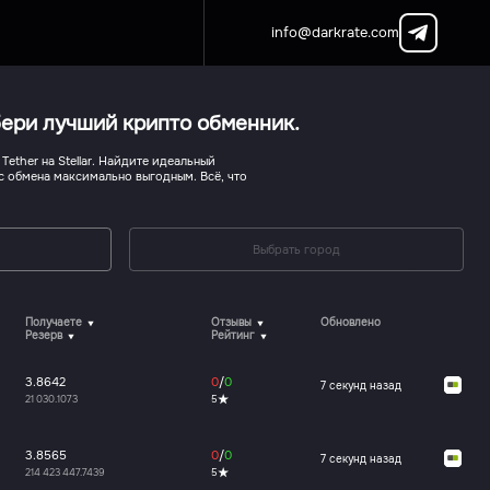
info@darkrate.com
ыбери лучший крипто обменник.
ether на Stellar. Найдите идеальный
с обмена максимально выгодным. Всё, что
Выбрать город
Получаете
Отзывы
Обновлено
Резерв
Рейтинг
3.8642
0
/
0
7 секунд назад
21 030.1073
5
3.8565
0
/
0
7 секунд назад
214 423 447.7439
5