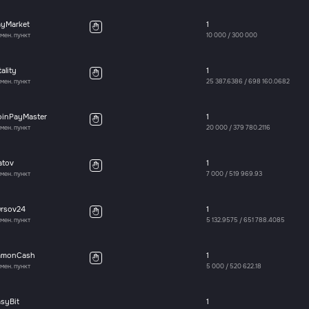
ayMarket
1
мен. пункт
10 000
/
300 000
tality
1
мен. пункт
25 387.6386
/
698 160.0682
oinPayMaster
1
мен. пункт
20 000
/
379 780.2116
atov
1
мен. пункт
7 000
/
519 969.93
ursov24
1
мен. пункт
5 132.9575
/
651 788.4085
amonCash
1
мен. пункт
5 000
/
520 622.18
syBit
1