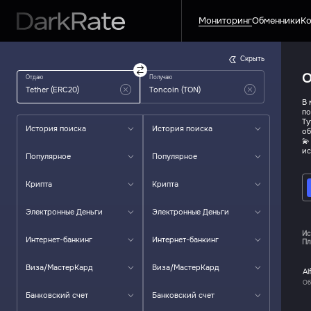
Мониторинг
Обменники
Ко
Скрыть
О
Отдаю
Получаю
В 
по
Ту
История поиска
История поиска
об
💫
ис
Популярное
Популярное
Крипта
Крипта
Электронные Деньги
Электронные Деньги
Ис
Интернет-банкинг
Интернет-банкинг
Пл
Виза/МастерКард
Виза/МастерКард
Al
Об
Банковский счет
Банковский счет