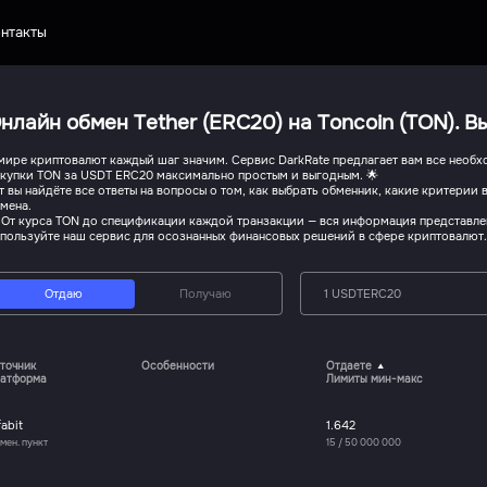
нтакты
нлайн обмен Tether (ERC20) на Toncoin (TON). 
мире криптовалют каждый шаг значим. Сервис DarkRate предлагает вам все необх
купки TON за USDT ERC20 максимально простым и выгодным. 🌟
т вы найдёте все ответы на вопросы о том, как выбрать обменник, какие критерии
мена.
 От курса TON до спецификации каждой транзакции — вся информация представле
пользуйте наш сервис для осознанных финансовых решений в сфере криптовалют
Отдаю
Получаю
1 USDTERC20
точник
Особенности
Отдаете
атформа
Лимиты мин-макс
fabit
1.642
мен. пункт
15
/
50 000 000