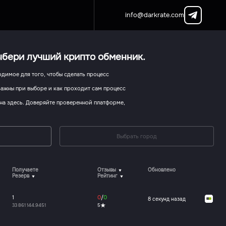
info@darkrate.com
Выбери лучший крипто обменник.
одимое для того, чтобы сделать процесс
 важны при выборе и как проходит сам процесс
на здесь. Доверяйте проверенной платформе,
.
Выбрать город
Получаете
Отзывы
Обновлено
Резерв
Рейтинг
1
0
/
0
8 секунд назад
33 861 144.9451
5