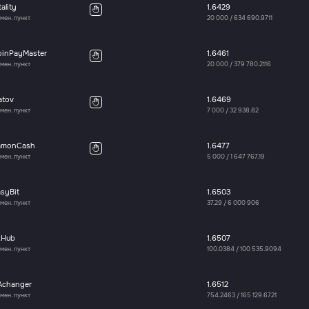
tality
1.6429
мен. пункт
20 000
/
634 690.9711
oinPayMaster
1.6461
мен. пункт
20 000
/
379 780.2116
atov
1.6469
мен. пункт
7 000
/
32 938.82
amonCash
1.6477
мен. пункт
5 000
/
1 647 767.19
syBit
1.6503
мен. пункт
37.29
/
6 000 906
xHub
1.6507
мен. пункт
100.0384
/
100 535.9094
Achanger
1.6512
мен. пункт
754.2463
/
165 129.6721