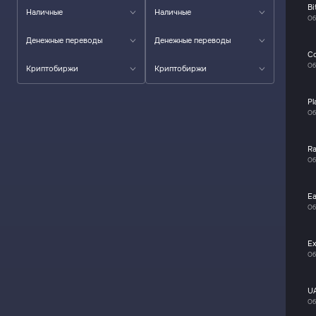
Bi
Наличные
Наличные
Об
Денежные переводы
Денежные переводы
C
Об
Криптобиржи
Криптобиржи
Pl
Об
R
Об
Ea
Об
E
Об
U
Об