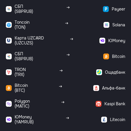
СБП
Payeer
(SBPRUB)
Toncoin
Solana
(TON)
Карта UZCARD
ЮMoney
(UZCUZS)
СБП
Bitcoin
(SBPRUB)
TRON
Ощадбанк
(TRX)
Bitcoin
Альфа-банк
(BTC)
Polygon
Kaspi Bank
(MATIC)
ЮMoney
Litecoin
(YAMRUB)