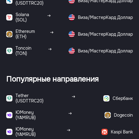
Виза/МастерКард Доллар
(USDTTRC20)
Solana
Виза/МастерКард Доллар
(SOL)
Ethereum
Виза/МастерКард Доллар
(ETH)
Toncoin
Виза/МастерКард Доллар
(TON)
Популярные направления
Tether
Сбербанк
(USDTTRC20)
ЮMoney
Dogecoin
(YAMRUB)
ЮMoney
Kaspi Bank
(YAMRUB)