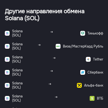
Другие направления обмена
Solana (SOL)
Solana
Тинькофф
(SOL)
Solana
Виза/МастерКард Рубль
(SOL)
Solana
Tether
(SOL)
Solana
Сбербанк
(SOL)
Solana
Альфа-банк
(SOL)
Solana
ВТБ
(SOL)