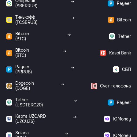
Сбербанк
Payeer
(SBERRUB)
Тинькофф
Bitcoin
(TCSBRUB)
Bitcoin
Tether
(BTC)
Bitcoin
Kaspi Bank
(BTC)
Payeer
СБП
(PRRUB)
Dogecoin
Счет телефона
(DOGE)
Tether
Payeer
(USDTERC20)
Карта UZCARD
ЮMoney
(UZCUZS)
Solana
ЮMoney