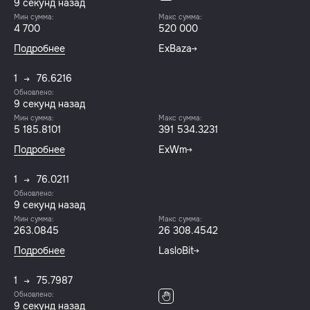
9 секунд назад
Мин сумма:
Макс сумма:
4 700
520 000
Подробнее
ExBaza
1
76.6216
Обновлено:
9 секунд назад
Мин сумма:
Макс сумма:
5 185.8101
391 534.3231
Подробнее
ExWm
1
76.0211
Обновлено:
9 секунд назад
Мин сумма:
Макс сумма:
263.0845
26 308.4542
Подробнее
LasloBit
1
75.7987
Обновлено:
9 секунд назад