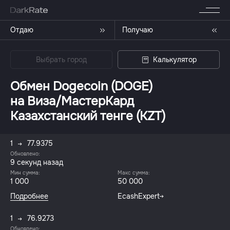
Отдаю
Получаю
Выбрать город
Калькулятор
Обмен Dogecoin (DOGE)
на Виза/МастерКард
Казахстанский тенге (KZT)
1
77.9375
Обновлено:
9 секунд назад
Мин сумма:
Макс сумма:
1 000
50 000
Подробнее
EcashExpert
1
76.9273
Обновлено: