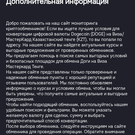
Дополнительная информация
Добро пожаловать на наш сайт мониторинга
криптообменников! Если вы ищете лучшие условия для
конвертации цифровой валюты Dogecoin (DOGE) на Виза/
МастерКард Казахстанский тенге (KZT), то вы попали по
адресу. На нашем сайте вы найдете актуальные курсы и
выгодные предложения от проверенных обменников.
Мы предлагаем помощь в поиске самых выгодных условий
и безопасных площадок для обмена Доги на Виза
Мастеркард Тенге.
На нашем сайте представлены только проверенные и
надежные обменные пункты с хорошей репутацией и
отзывами пользователей. Мы постоянно обновляем
информацию о курсах и условиях обмена, чтобы вы могли
быть уверены, что получите самые актуальные и выгодные
предложения.
Чтобы найти подходящий обменник, воспользуйтесь нашим
удобным поиском и фильтрами. Вы можете указать
желаемую валюту для сделки, сумму и выбрать
предпочтительный способ конвертации.
После выбора обменника, следуйте инструкциям на сайте
обменника для проведения операции. Обратите внимание