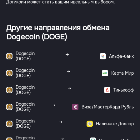
Догикоин может стать вашим идеальным выбором.
Другие направления обмена
Dogecoin (DOGE)
Dogecoin
Альфа-банк
(DOGE)
Dogecoin
Карта Мир
(DOGE)
Dogecoin
Тинькофф
(DOGE)
Dogecoin
Виза/МастерКард Рубль
(DOGE)
Dogecoin
Наличные Доллар
(DOGE)
Dogecoin