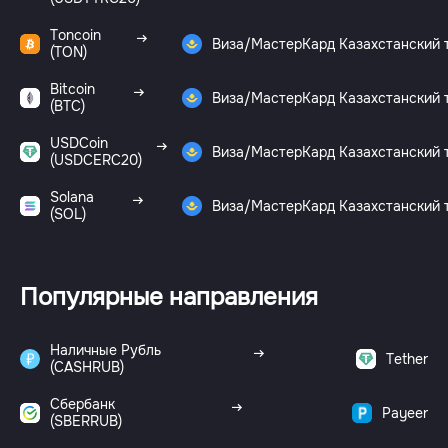
Toncoin
Виза/МастерКард Казахстанский 
(TON)
Bitcoin
Виза/МастерКард Казахстанский 
(BTC)
USDCoin
Виза/МастерКард Казахстанский 
(USDCERC20)
Solana
Виза/МастерКард Казахстанский 
(SOL)
Популярные направления
Наличные Рубль
Tether
(CASHRUB)
Сбербанк
Payeer
(SBERRUB)