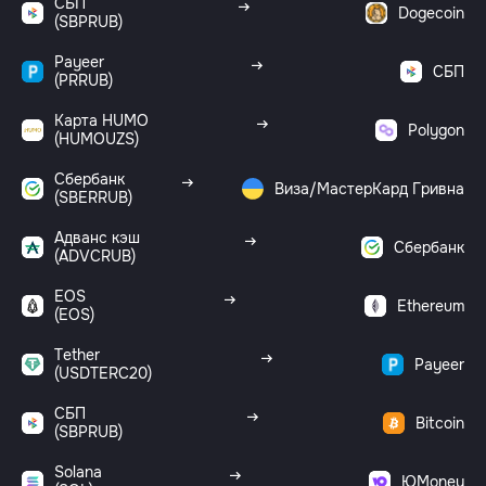
СБП
Dogecoin
(SBPRUB)
Payeer
СБП
(PRRUB)
Карта HUMO
Polygon
(HUMOUZS)
Сбербанк
Виза/МастерКард Гривна
(SBERRUB)
Адванс кэш
Сбербанк
(ADVCRUB)
EOS
Ethereum
(EOS)
Tether
Payeer
(USDTERC20)
СБП
Bitcoin
(SBPRUB)
Solana
ЮMoney