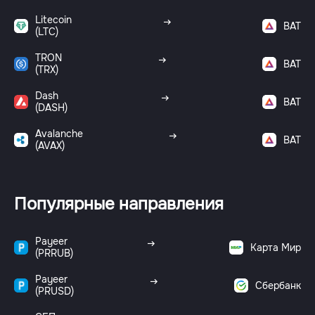
Litecoin
BAT
(LTC)
TRON
BAT
(TRX)
Dash
BAT
(DASH)
Avalanche
BAT
(AVAX)
Популярные направления
Payeer
Карта Мир
(PRRUB)
Payeer
Сбербанк
(PRUSD)