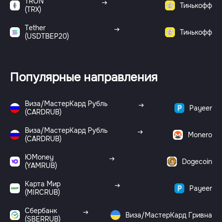
TRON
Тинькофф
(TRX)
Tether
Тинькофф
(USDTBEP20)
Популярные направления
Виза/МастерКард Рубль
Payeer
(CARDRUB)
Виза/МастерКард Рубль
Monero
(CARDRUB)
ЮMoney
Dogecoin
(YAMRUB)
Карта Мир
Payeer
(MIRCRUB)
Сбербанк
Виза/МастерКард Гривна
(SBERRUB)