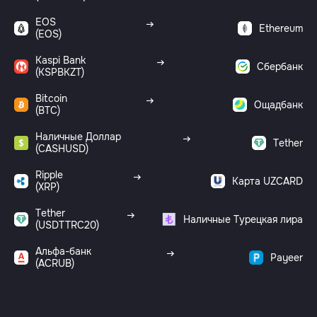
EOS
Ethereum
(EOS)
Kaspi Bank
Сбербанк
(KSPBKZT)
Bitcoin
Ощадбанк
(BTC)
Наличные Доллар
Tether
(CASHUSD)
Ripple
Карта UZCARD
(XRP)
Tether
Наличные Турецкая лира
(USDTTRC20)
Альфа-банк
Payeer
(ACRUB)