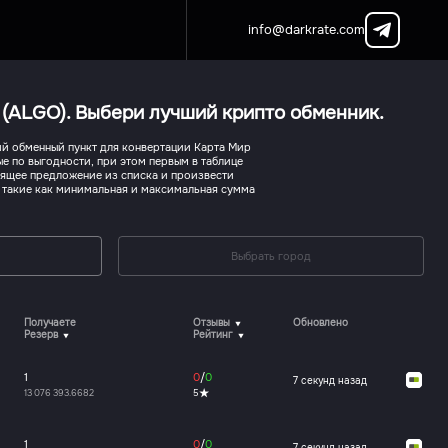
info@darkrate.com
 (ALGO). Выбери лучший крипто обменник.
й обменный пункт для конвертации Карта Мир
ые по выгодности, при этом первым в таблице
дящее предложение из списка и произвести
, такие как минимальная и максимальная сумма
Выбрать город
Получаете
Отзывы
Обновлено
Резерв
Рейтинг
1
0
/
0
7 секунд назад
13 076 393.6682
5
1
0
/
0
7 секунд назад