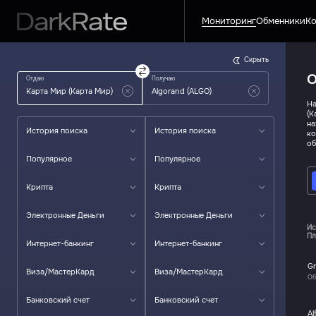
Мониторинг
Обменники
Ко
Скрыть
О
Отдаю
Получаю
На
(К
на
История поиска
История поиска
ко
об
Популярное
Популярное
Крипта
Крипта
Электронные Деньги
Электронные Деньги
Ис
Пл
Интернет-банкинг
Интернет-банкинг
Gr
Виза/МастерКард
Виза/МастерКард
Об
Банковский счет
Банковский счет
Al