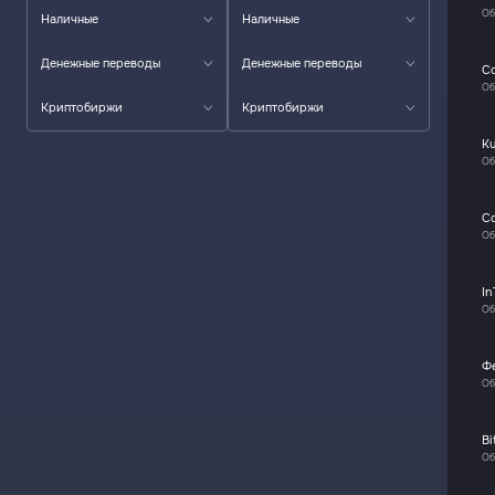
Об
Наличные
Наличные
Денежные переводы
Денежные переводы
C
Об
Криптобиржи
Криптобиржи
K
Об
C
Об
In
Об
Ф
Об
Bi
Об