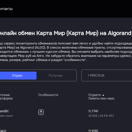
нтакты
нлайн обмен Карта Мир (Карта Мир) на Algorand
ш сервис мониторинга обменников поможет вам легко и удобно найти подходящи
арта Мир) на Algorand (ALGO). В список включены обменные пункты, отсортированн
ходится обменник с лучшим курсом обмена. Вы сможете выбрать наиболее подхо
нвертацию Мир руб на Алго. Не забудьте обратить внимание на параметры сделки
мена, резерв, рейтинг обмена и раздел "особенности".
Отдаю
Получаю
1 MIRCRUB
точник
Особенности
Отдаете
атформа
Лимиты мин-макс
amBit
11.7741
мен. пункт
30 666
/
24 515 453
fabit
11.9181