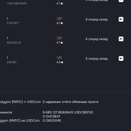
1 256 848.4043
4.7
1
0
/
0
6 секунд назад
11 137.2871
4.7
1
0
/
0
6 секунд назад
563 425.23
4.7
1
0
/
0
6 секунд назад
234 981
4.9
olygon (MATIC) → USDCoin
5 надежных online обменных пункта
енников
8 685 127.18260643 USDCBEP20
0.13472847
ygon (MATIC) на USDCoin
0.13833045