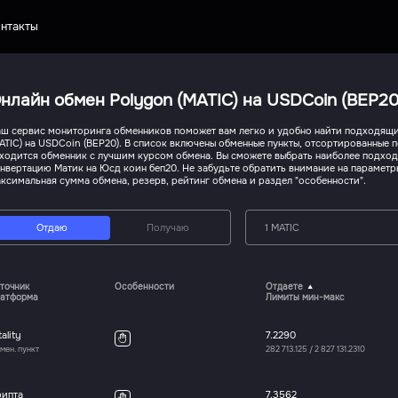
нтакты
нлайн обмен Polygon (MATIC) на USDCoin (BEP20
ш сервис мониторинга обменников поможет вам легко и удобно найти подходящи
ATIC) на USDCoin (BEP20). В список включены обменные пункты, отсортированные п
ходится обменник с лучшим курсом обмена. Вы сможете выбрать наиболее подхо
нвертацию Матик на Юсд коин беп20. Не забудьте обратить внимание на параметр
ксимальная сумма обмена, резерв, рейтинг обмена и раздел "особенности".
Отдаю
Получаю
1 MATIC
точник
Особенности
Отдаете
атформа
Лимиты мин-макс
tality
7.2290
мен. пункт
282 713.125
/
2 827 131.2310
рипта
7.3562