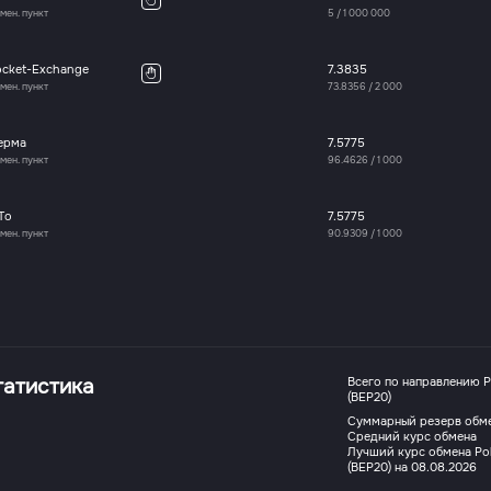
мен. пункт
5
/
1 000 000
ocket-Exchange
7.3835
мен. пункт
73.8356
/
2 000
ерма
7.5775
мен. пункт
96.4626
/
1 000
To
7.5775
мен. пункт
90.9309
/
1 000
татистика
Всего по направлению P
(BEP20)
Суммарный резерв обм
Средний курс обмена
Лучший курс обмена Pol
(BEP20) на 08.08.2026