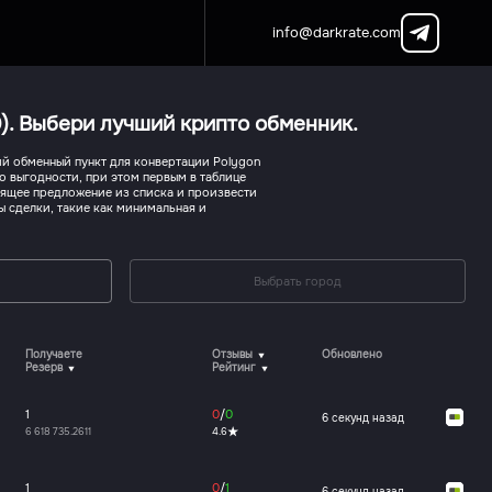
info@darkrate.com
). Выбери лучший крипто обменник.
й обменный пункт для конвертации Polygon
о выгодности, при этом первым в таблице
дящее предложение из списка и произвести
ы сделки, такие как минимальная и
Выбрать город
Получаете
Отзывы
Обновлено
Резерв
Рейтинг
1
0
/
0
6 секунд назад
6 618 735.2611
4.6
1
0
/
1
6 секунд назад