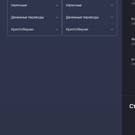
Об
Наличные
Наличные
Денежные переводы
Денежные переводы
P
Об
Криптобиржи
Криптобиржи
Ф
Об
In
Об
С