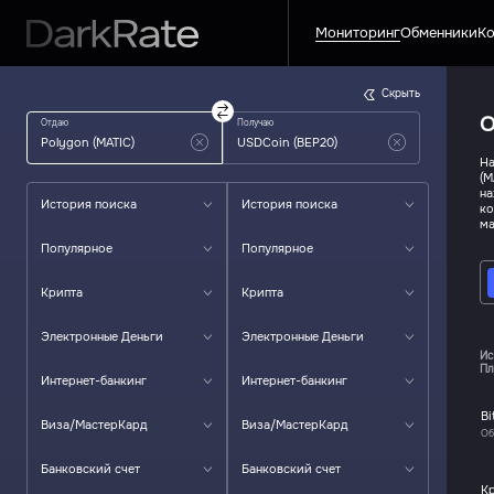
Мониторинг
Обменники
Ко
Скрыть
О
Отдаю
Получаю
На
(M
на
История поиска
История поиска
ко
ма
Популярное
Популярное
Крипта
Крипта
Электронные Деньги
Электронные Деньги
Ис
Пл
Интернет-банкинг
Интернет-банкинг
Bi
Виза/МастерКард
Виза/МастерКард
Об
Банковский счет
Банковский счет
К