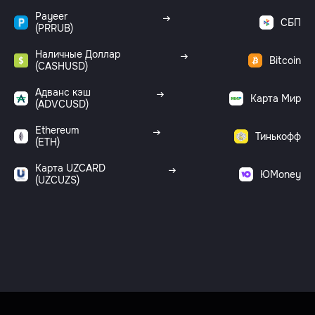
Payeer
СБП
(PRRUB)
Наличные Доллар
Bitcoin
(CASHUSD)
Адванс кэш
Карта Мир
(ADVCUSD)
Ethereum
Тинькофф
(ETH)
Карта UZCARD
ЮMoney
(UZCUZS)