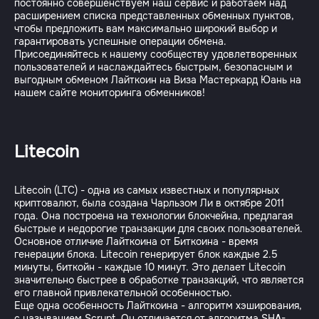
постоянно совершенствуем наш сервис и работаем над
расширением списка представленных обменных пунктов,
чтобы предложить вам максимально широкий выбор и
гарантировать успешные операции обмена.
Присоединяйтесь к нашему сообществу удовлетворенных
пользователей и наслаждайтесь быстрым, безопасным и
выгодным обменом Лайткоин на Виза Мастеркард Юань на
Litecoin
Litecoin (LTC) - одна из самых известных и популярных
криптовалют, была создана Чарльзом Ли в октябре 2011
года. Она построена на технологии блокчейна, предлагая
быстрые и недорогие транзакции для своих пользователей.
Основное отличие Лайткоина от Биткоина - время
генерации блока. Litecoin генерирует блок каждые 2.5
минуты, биткойн - каждые 10 минут. Это делает Litecoin
значительно быстрее в обработке транзакций, что является
его главной привлекательной особенностью.
Еще одна особенность Лайткоина - алгоритм хэширования,
с называнием Scrypt. Он отличается от алгоритма SHA-