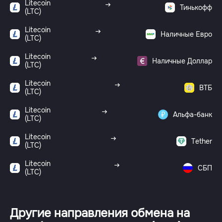
Litecoin
Тинькофф
(LTC)
Litecoin
Наличные Евро
(LTC)
Litecoin
Наличные Доллар
(LTC)
Litecoin
ВТБ
(LTC)
Litecoin
Альфа-банк
(LTC)
Litecoin
Tether
(LTC)
Litecoin
СБП
(LTC)
Другие направления обмена на