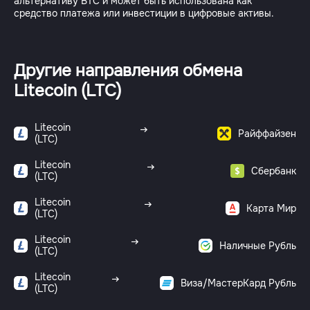
альтернативу BTC и может быть использована как
средство платежа или инвестиции в цифровые активы.
Другие направления обмена
Litecoin (LTC)
Litecoin
Райффайзен
(LTC)
Litecoin
Сбербанк
(LTC)
Litecoin
Карта Мир
(LTC)
Litecoin
Наличные Рубль
(LTC)
Litecoin
Виза/МастерКард Рубль
(LTC)