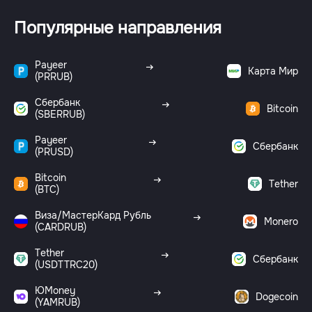
Популярные направления
Payeer
Карта Мир
(PRRUB)
Сбербанк
Bitcoin
(SBERRUB)
Payeer
Сбербанк
(PRUSD)
Bitcoin
Tether
(BTC)
Виза/МастерКард Рубль
Monero
(CARDRUB)
Tether
Сбербанк
(USDTTRC20)
ЮMoney
Dogecoin
(YAMRUB)