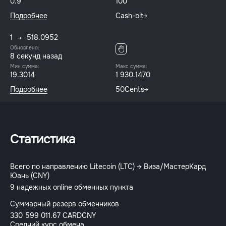
0.9
100
Подробнее
Cash-bit
1
518.0952
Обновлено:
8 секунд назад
Мин сумма:
Макс сумма:
19.3014
1 930.1470
Подробнее
50Cents
Статистика
Всего по направлению Litecoin (LTC) → Виза/МастерКард
Юань (CNY)
9 надежных online обменных пункта
Суммарный резерв обменников
330 599 011.67 CARDCNY
Средний курс обмена